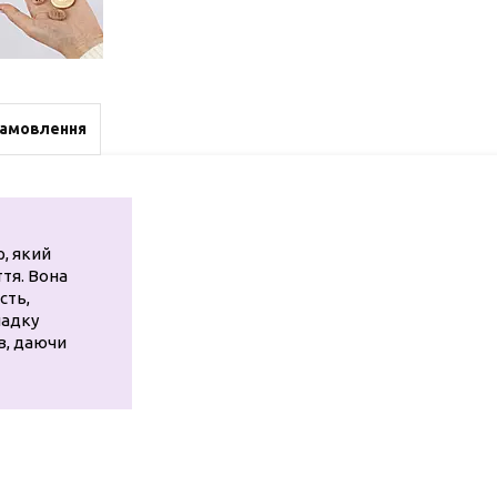
замовлення
р, який
ття. Вона
сть,
ладку
ів, даючи