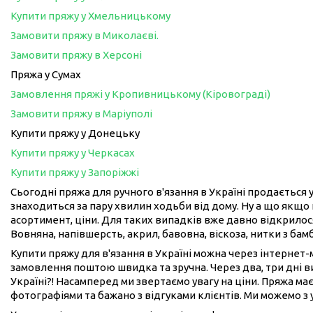
Купити пряжу у Хмельницькому
Замовити пряжу в Миколаєві.
Замовити пряжу в Херсоні
Пряжа у Сумах
Замовлення пряжі у Кропивницькому (Кіровограді)
Замовити пряжу в Маріуполі
Купити пряжу у Донецьку
Купити пряжу у Черкасах
Купити пряжу у Запоріжжі
Сьогодні пряжа для ручного в'язання в Україні продається у
знаходиться за пару хвилин ходьби від дому. Ну а що якщо 
асортимент, ціни. Для таких випадків вже давно відкрилося
Вовняна, напівшерсть, акрил, бавовна, віскоза, нитки з бам
Купити пряжу для в'язання в Україні можна через інтернет
замовлення поштою швидка та зручна. Через два, три дні 
Україні?! Насамперед ми звертаємо увагу на ціни. Пряжа має
фотографіями та бажано з відгуками клієнтів. Ми можемо з