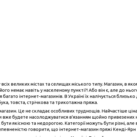
 всіх великих містах та селищах міського типу. Магазин, в як
його немає навіть у населеному пункті?! Або він є, але до нь
 багато інтернет-магазинів. В Україні їх налічується близько
бука, товста, стрічкова та трикотажна пряжа.
-магазин. Це не складає особливих труднощів. Найчастіше ці
ви вже будете насолоджуватися в'язанням щойно привезених 
 бути якісною та недорогою. Категорії можуть бути різні, але 
 упевненістю говорити, що інтернет-магазин пряжі Кенді-Ярн