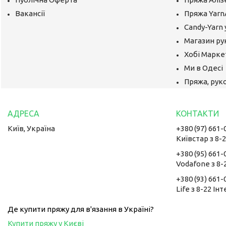
Вакансії
Пряжа Yarn
Candy-Yarn 
Магазин ру
Хобі Маркет
Ми в Одесі
Пряжа, руко
Київ, Україна
+380 (97) 661-
Київстар з 8-
+380 (95) 661-
Vodafone з 8-
+380 (93) 661-
Life з 8-22 Ін
Де купити пряжу для в'язання в Україні?
Купити пряжу у Києві