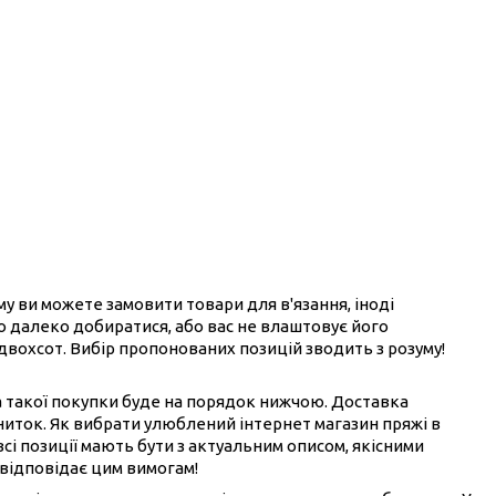
ому ви можете замовити товари для в'язання, іноді
ого далеко добиратися, або вас не влаштовує його
 двохсот. Вибір пропонованих позицій зводить з розуму!
на такої покупки буде на порядок нижчою. Доставка
ниток. Як вибрати улюблений інтернет магазин пряжі в
всі позиції мають бути з актуальним описом, якісними
 відповідає цим вимогам!