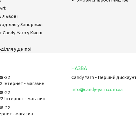
Art
у Львові
коділля у Запоріжжі
 Candy-Yarn у Києві
ділля у Дніпрі
08-22
Candy Yarn - Перший дискаун
22 Інтернет - магазин
info@candy-yarn.com.ua
08-22
22 Інтернет - магазин
08-22
тернет - магазин