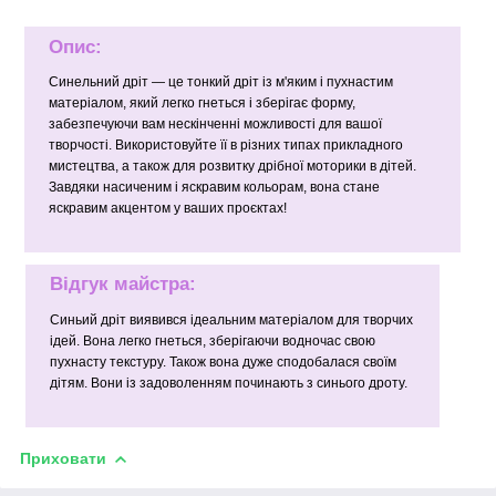
Опис:
Синельний дріт — це тонкий дріт із м'яким і пухнастим
матеріалом, який легко гнеться і зберігає форму,
забезпечуючи вам нескінченні можливості для вашої
творчості. Використовуйте її в різних типах прикладного
мистецтва, а також для розвитку дрібної моторики в дітей.
Завдяки насиченим і яскравим кольорам, вона стане
яскравим акцентом у ваших проєктах!
Відгук майстра:
Синьий дріт виявився ідеальним матеріалом для творчих
ідей. Вона легко гнеться, зберігаючи водночас свою
пухнасту текстуру. Також вона дуже сподобалася своїм
дітям. Вони із задоволенням починають з синього дроту.
Приховати