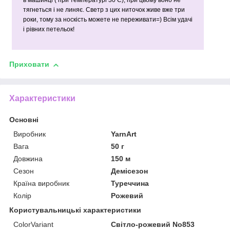
в машинці ( при температурі 30 С), при цьому воно не
тягнеться і не линяє. Светр з цих ниточок живе вже три
роки, тому за носкість можете не переживати=) Всім удачі
і рівних петельок!
Приховати
Характеристики
Основні
Виробник
YarnArt
Вага
50 г
Довжина
150 м
Сезон
Демісезон
Країна виробник
Туреччина
Колір
Рожевий
Користувальницькі характеристики
ColorVariant
Світло-рожевий No853