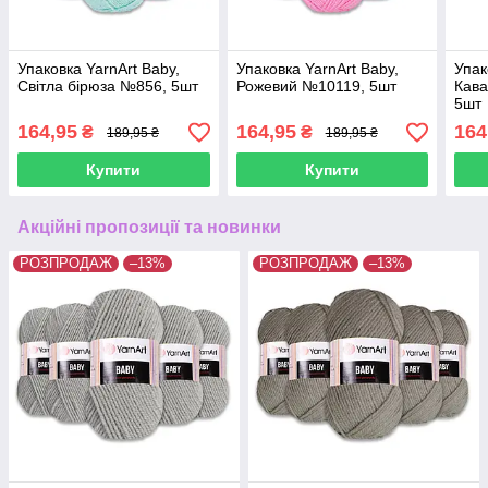
Упаковка YarnArt Baby,
Упаковка YarnArt Baby,
Упак
Світла бірюза №856, 5шт
Рожевий №10119, 5шт
Кава
5шт
164,95
164,95
164
₴
₴
189,95 ₴
189,95 ₴
Купити
Купити
Акційні пропозиції та новинки
РОЗПРОДАЖ
–13%
РОЗПРОДАЖ
–13%