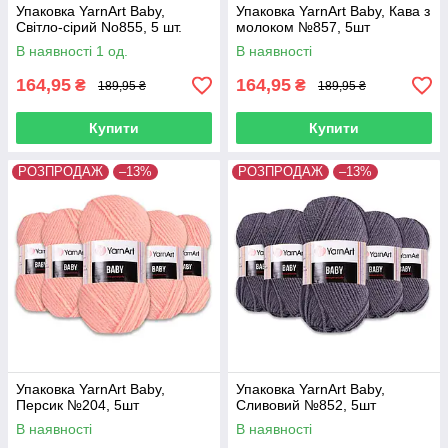
Упаковка YarnArt Baby,
Упаковка YarnArt Baby, Кава з
Світло-сірий No855, 5 шт.
молоком №857, 5шт
В наявності 1 од.
В наявності
164,95
164,95
₴
₴
189,95 ₴
189,95 ₴
Купити
Купити
РОЗПРОДАЖ
–13%
РОЗПРОДАЖ
–13%
Упаковка YarnArt Baby,
Упаковка YarnArt Baby,
Персик №204, 5шт
Сливовий №852, 5шт
В наявності
В наявності