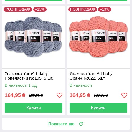
РОЗПРОДАЖ
–13%
РОЗПРОДАЖ
–13%
Упаковка YarnArt Baby,
Упаковка YarnArt Baby,
Попелястий No195, 5 шт.
Оранж №622, 5шт
В наявності 1 од.
В наявності
164,95
164,95
₴
₴
189,95 ₴
189,95 ₴
Купити
Купити
Показати ще