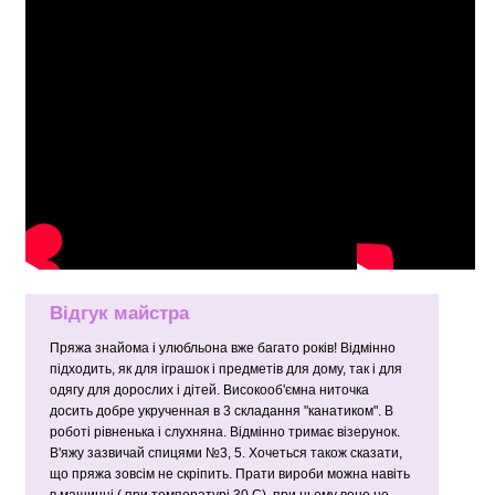
Відгук майстра
Пряжа знайома і улюбльона вже багато років! Відмінно
підходить, як для іграшок і предметів для дому, так і для
одягу для дорослих і дітей. Високооб'ємна ниточка
досить добре укрученная в 3 складання "канатиком". В
роботі рівненька і слухняна. Відмінно тримає візерунок.
В'яжу зазвичай спицями №3, 5. Хочеться також сказати,
що пряжа зовсім не скріпить. Прати вироби можна навіть