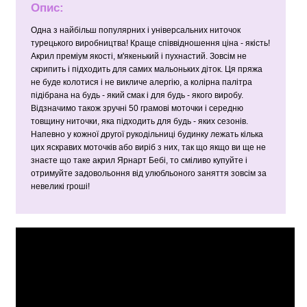
Опис:
Одна з найбільш популярних і універсальних ниточок
турецького виробництва! Краще співвідношення ціна - якість!
Акрил преміум якості, м'якенький і пухнастий. Зовсім не
скрипить і підходить для самих мальоньких діток. Ця пряжа
не буде колотися і не викличе алергію, а колірна палітра
підібрана на будь - який смак і для будь - якого виробу.
Відзначимо також зручні 50 грамові моточки і середню
товщину ниточки, яка підходить для будь - яких сезонів.
Напевно у кожної другої рукодільниці будинку лежать кілька
цих яскравих моточків або виріб з них, так що якщо ви ще не
знаєте що таке акрил Ярнарт Бебі, то сміливо купуйте і
отримуйте задовольоння від улюбльоного заняття зовсім за
невеликі гроші!