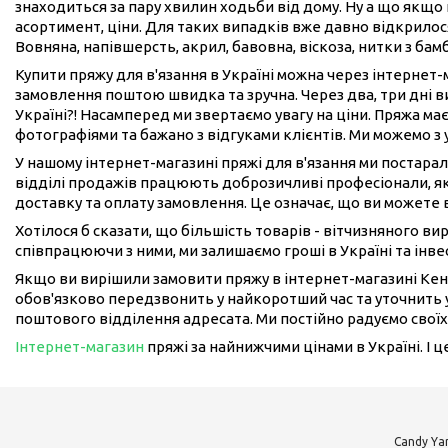
знаходиться за пару хвилин ходьби від дому. Ну а що якщо 
асортимент, ціни. Для таких випадків вже давно відкрилося
Вовняна, напівшерсть, акрил, бавовна, віскоза, нитки з бам
Купити пряжу для в'язання в Україні можна через інтернет
замовлення поштою швидка та зручна. Через два, три дні 
Україні?! Насамперед ми звертаємо увагу на ціни. Пряжа має
фотографіями та бажано з відгуками клієнтів. Ми можемо з
У нашому інтернет-магазині пряжі для в'язання ми постарал
відділі продажів працюють доброзичливі професіонали, як
доставку та оплату замовлення. Це означає, що ви можете 
Хотілося б сказати, що більшість товарів - вітчизняного в
співпрацюючи з ними, ми залишаємо гроші в Україні та інвес
Якщо ви вирішили замовити пряжу в інтернет-магазині Кен
обов'язково передзвонить у найкоротший час та уточнить у
поштового відділення адресата. Ми постійно радуємо своїх
Інтернет-магазин
пряжі за найнижчими цінами в Україні. І 