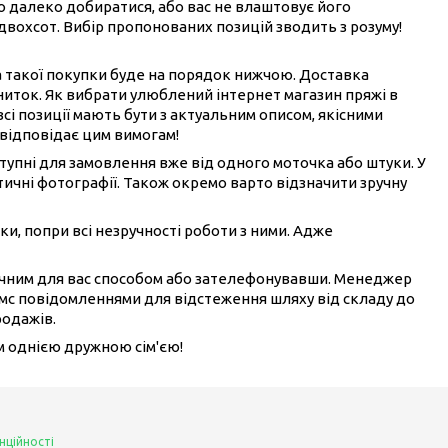
ого далеко добиратися, або вас не влаштовує його
 двохсот. Вибір пропонованих позицій зводить з розуму!
на такої покупки буде на порядок нижчою. Доставка
ниток. Як вибрати улюблений інтернет магазин пряжі в
всі позиції мають бути з актуальним описом, якісними
 відповідає цим вимогам!
ступні для замовлення вже від одного моточка або штуки. У
ичні фотографії. Також окремо варто відзначити зручну
ки, попри всі незручності роботи з ними. Адже
ручним для вас способом або зателефонувавши. Менеджер
смс повідомленнями для відстеження шляху від складу до
родажів.
ом однією дружною сім'єю!
нційності