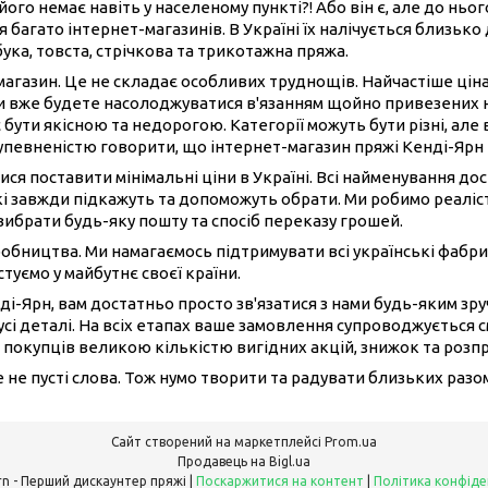
його немає навіть у населеному пункті?! Або він є, але до нь
 багато інтернет-магазинів. В Україні їх налічується близько
бука, товста, стрічкова та трикотажна пряжа.
-магазин. Це не складає особливих труднощів. Найчастіше ці
ви вже будете насолоджуватися в'язанням щойно привезених 
 бути якісною та недорогою. Категорії можуть бути різні, але 
 упевненістю говорити, що інтернет-магазин пряжі Кенді-Ярн
ися поставити мінімальні ціни в Україні. Всі найменування до
і завжди підкажуть та допоможуть обрати. Ми робимо реаліст
вибрати будь-яку пошту та спосіб переказу грошей.
иробництва. Ми намагаємось підтримувати всі українські фабри
туємо у майбутнє своєї країни.
ді-Ярн, вам достатньо просто зв'язатися з нами будь-яким з
сі деталі. На всіх етапах ваше замовлення супроводжується 
 покупців великою кількістю вигідних акцій, знижок та розп
це не пусті слова. Тож нумо творити та радувати близьких раз
Сайт створений на маркетплейсі
Prom.ua
Продавець на Bigl.ua
Candy Yarn - Перший дискаунтер пряжі |
Поскаржитися на контент
|
Політика конфіде