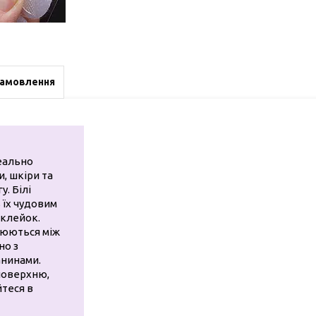
замовлення
деально
, шкіри та
у. Білі
 їх чудовим
аклейок.
плюються між
но з
анинами.
 поверхню,
йтеся в