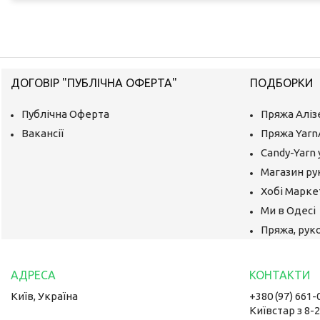
ДОГОВІР "ПУБЛІЧНА ОФЕРТА"
ПОДБОРКИ
Публічна Оферта
Пряжа Аліз
Вакансії
Пряжа Yarn
Candy-Yarn 
Магазин ру
Хобі Маркет
Ми в Одесі
Пряжа, руко
Київ, Україна
+380 (97) 661-
Київстар з 8-