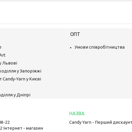
ОПТ
е
Умови співробітництва
Art
у Львові
коділля у Запоріжжі
 Candy-Yarn у Києві
ділля у Дніпрі
08-22
Candy Yarn - Перший дискаун
22 Інтернет - магазин