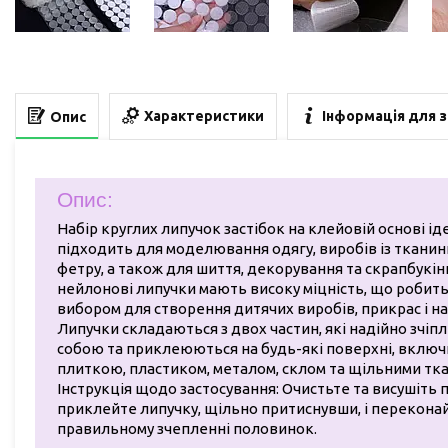
Характеристики
Інформація для 
Опис
Опис:
Набір круглих липучок застібок на клейовій основі і
підходить для моделювання одягу, виробів із тканини
фетру, а також для шиття, декорування та скрапбукінг
нейлонові липучки мають високу міцність, що робить
вибором для створення дитячих виробів, прикрас і н
Липучки складаються з двох частин, які надійно зчі
собою та приклеюються на будь-які поверхні, включ
плиткою, пластиком, металом, склом та щільними тк
Інструкція щодо застосування: Очистьте та висушіть
приклейте липучку, щільно притиснувши, і перекона
правильному зчепленні половинок.