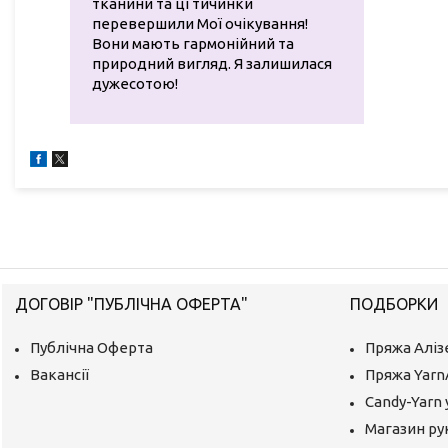
тканини та ці тичинки
перевершили Мої очікування!
Вони мають гармонійний та
природний вигляд. Я залишилася
дужесотою!
ДОГОВІР "ПУБЛІЧНА ОФЕРТА"
ПОДБОРКИ
Публічна Оферта
Пряжа Аліз
Вакансії
Пряжа Yarn
Candy-Yarn 
Магазин ру