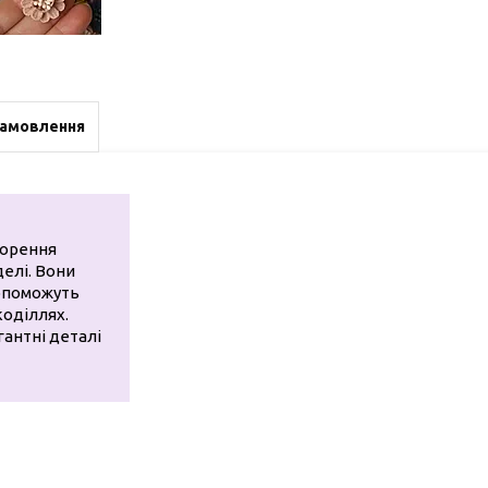
замовлення
ворення
делі. Вони
допоможуть
коділлях.
гантні деталі