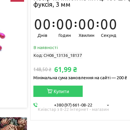
фуксія, 3 мм
0
0
0
0
0
0
0
0
Днів
Годин
Хвилин
Секунд
В наявності
Код:
CH06_13136_18137
61,99 ₴
148,50 ₴
Мінімальна сума замовлення на сайті — 200 ₴
Купити
+380 (97) 661-08-22
Київстар з 8-22 Інтернет - магазин