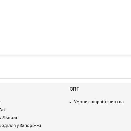
ОПТ
е
Умови співробітництва
Art
у Львові
коділля у Запоріжжі