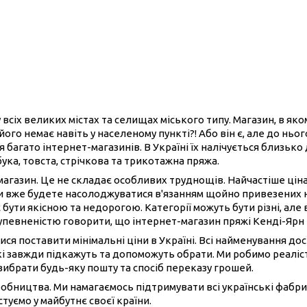
 всіх великих містах та селищах міського типу. Магазин, в як
його немає навіть у населеному пункті?! Або він є, але до нь
 багато інтернет-магазинів. В Україні їх налічується близько
бука, товста, стрічкова та трикотажна пряжа.
-магазин. Це не складає особливих труднощів. Найчастіше ці
ви вже будете насолоджуватися в'язанням щойно привезених 
 бути якісною та недорогою. Категорії можуть бути різні, але 
 упевненістю говорити, що інтернет-магазин пряжі Кенді-Ярн
ися поставити мінімальні ціни в Україні. Всі найменування до
і завжди підкажуть та допоможуть обрати. Ми робимо реаліст
вибрати будь-яку пошту та спосіб переказу грошей.
иробництва. Ми намагаємось підтримувати всі українські фабри
туємо у майбутнє своєї країни.