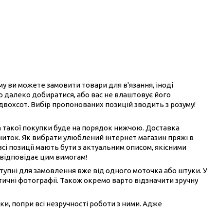
ому ви можете замовити товари для в'язання, іноді
ого далеко добиратися, або вас не влаштовує його
 двохсот. Вибір пропонованих позицій зводить з розуму!
на такої покупки буде на порядок нижчою. Доставка
ниток. Як вибрати улюблений інтернет магазин пряжі в
всі позиції мають бути з актуальним описом, якісними
 відповідає цим вимогам!
ступні для замовлення вже від одного моточка або штуки. У
ичні фотографії. Також окремо варто відзначити зручну
ки, попри всі незручності роботи з ними. Адже