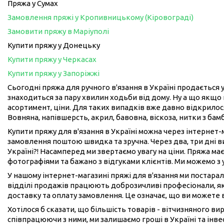
Пряжа у Сумах
Замовлення пряжі у Кропивницькому (Кіровограді)
Замовити пряжу в Маріуполі
Купити пряжу у Донецьку
Купити пряжу у Черкасах
Купити пряжу у Запоріжжі
Сьогодні пряжа для ручного в'язання в Україні продається у
знаходиться за пару хвилин ходьби від дому. Ну а що якщо 
асортимент, ціни. Для таких випадків вже давно відкрилося
Вовняна, напівшерсть, акрил, бавовна, віскоза, нитки з бам
Купити пряжу для в'язання в Україні можна через інтернет
замовлення поштою швидка та зручна. Через два, три дні 
Україні?! Насамперед ми звертаємо увагу на ціни. Пряжа має
фотографіями та бажано з відгуками клієнтів. Ми можемо з
У нашому інтернет-магазині пряжі для в'язання ми постарал
відділі продажів працюють доброзичливі професіонали, як
доставку та оплату замовлення. Це означає, що ви можете 
Хотілося б сказати, що більшість товарів - вітчизняного в
співпрацюючи з ними, ми залишаємо гроші в Україні та інвес