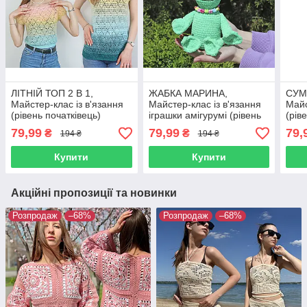
ЛІТНІЙ ТОП 2 В 1,
ЖАБКА МАРИНА,
СУМ
Майстер-клас із в'язання
Майстер-клас із в'язання
Май
(рівень початківець)
іграшки амігурумі (рівень
(рів
початківець)
79,99
79,99
79,
₴
₴
194 ₴
194 ₴
Купити
Купити
Акційні пропозиції та новинки
Розпродаж
–68%
Розпродаж
–68%