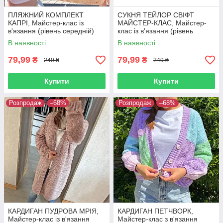
ПЛЯЖНИЙ КОМПЛЕКТ
СУКНЯ ТЕЙЛОР СВІФТ
КАПРІ, Майстер-клас із
МАЙСТЕР-КЛАС, Майстер-
в'язання (рівень середній)
клас із в'язання (рівень
початківець)
В наявності
В наявності
79,99
79,99
₴
₴
249 ₴
249 ₴
Купити
Купити
Розпродаж
–68%
Розпродаж
–68%
КАРДИГАН ПУДРОВА МРІЯ,
КАРДИГАН ПЕТЧВОРК,
Майстер-клас із в'язання
Майстер-клас з в'язання