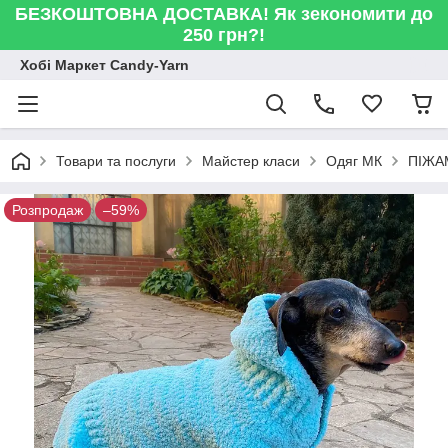
БЕЗКОШТОВНА ДОСТАВКА! Як зекономити до
250 грн?!
Хобі Маркет Candy-Yarn
Товари та послуги
Майстер класи
Одяг МК
ПІЖАМ
Розпродаж
–59%