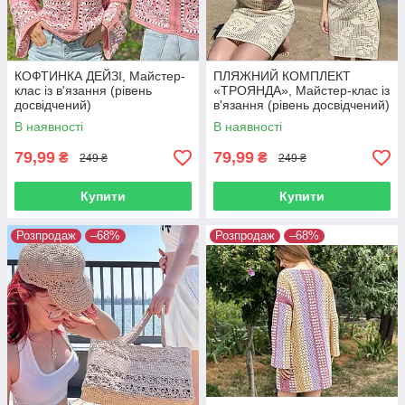
КОФТИНКА ДЕЙЗІ, Майстер-
ПЛЯЖНИЙ КОМПЛЕКТ
клас із в'язання (рівень
«ТРОЯНДА», Майстер-клас із
досвідчений)
в'язання (рівень досвідчений)
В наявності
В наявності
79,99
79,99
₴
₴
249 ₴
249 ₴
Купити
Купити
Розпродаж
–68%
Розпродаж
–68%