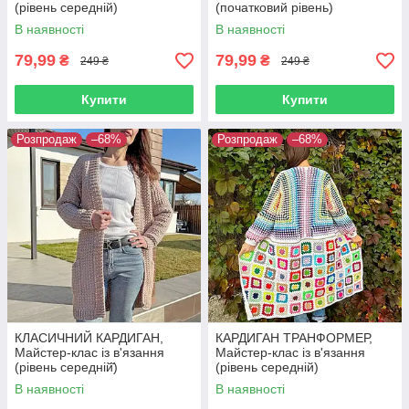
(рівень середній)
(початковий рівень)
В наявності
В наявності
79,99
79,99
₴
₴
249 ₴
249 ₴
Купити
Купити
Розпродаж
–68%
Розпродаж
–68%
КЛАСИЧНИЙ КАРДИГАН,
КАРДИГАН ТРАНФОРМЕР,
Майстер-клас із в'язання
Майстер-клас із в'язання
(рівень середній̆)
(рівень середній)
В наявності
В наявності