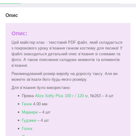
Опис
Опис:
Цей майстер клас - текстовий PDF файл, який складається
з покрокового уроку вʼязання гачком костюму для песика! У
файлі знаходиться детальний опис вʼязання зі схемами та
фото. А також пояснення складних моментів та елементів
вʼязання.
Рекомендований розмір виробу на дорослу таксу. Але ви
можете звʼязати його будь-якого розміру.
Для вʼязання було використано:
Пряжа
Alize Softy Plus 100 г / 120 м
, №263 – 4 шт
Гачок
4.00 мм
Маркери
– 4 шт
Гудзики
– 4 шт
Голка