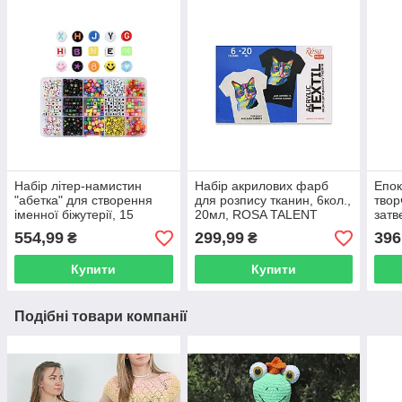
Набір літер-намистин
Набір акрилових фарб
Епок
"абетка" для створення
для розпису тканин, 6кол.,
твор
іменної біжутерії, 15
20мл, ROSA TALENT
затв
осередків
(1:1)
554,99
299,99
396
₴
₴
Купити
Купити
Подібні товари компанії