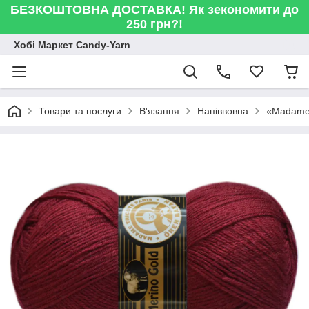
БЕЗКОШТОВНА ДОСТАВКА! Як зекономити до
250 грн?!
Хобі Маркет Candy-Yarn
Товари та послуги
В'язання
Напіввовна
«Madame 