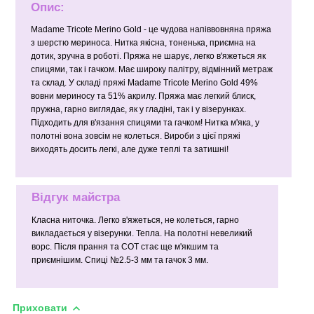
Опис:
Madame Tricote Merino Gold - це чудова напіввовняна пряжа
з шерстю мериноса. Нитка якісна, тоненька, приємна на
дотик, зручна в роботі. Пряжа не шарує, легко в'яжеться як
спицями, так і гачком. Має широку палітру, відмінний метраж
та склад. У складі пряжі Madame Tricote Merino Gold 49%
вовни мериносу та 51% акрилу. Пряжа має легкий блиск,
пружна, гарно виглядає, як у гладіні, так і у візерунках.
Підходить для в'язання спицями та гачком! Нитка м'яка, у
полотні вона зовсім не колеться. Вироби з цієї пряжі
виходять досить легкі, але дуже теплі та затишні!
Відгук майстра
Класна ниточка. Легко в'яжеться, не колеться, гарно
викладається у візерунки. Тепла. На полотні невеликий
ворс. Після прання та СОТ стає ще м'якшим та
приємнішим. Спиці №2.5-3 мм та гачок 3 мм.
Приховати