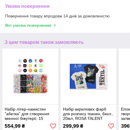
Умови повернення
Повернення товару впродовж 14 днів за домовленістю
Всі умови повернення
З цим товаром також замовляють
Набір літер-намистин
Набір акрилових фарб
Епок
"абетка" для створення
для розпису тканин, 6кол.,
твор
іменної біжутерії, 15
20мл, ROSA TALENT
затв
осередків
(1:1)
554,99
299,99
396
₴
₴