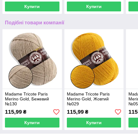
Купити
Купити
Подібні товари компанії
Madame Tricote Paris
Madame Tricote Paris
Mada
Merino Gold, Бежевий
Merino Gold, Жовтий
Meri
№130
№029
№05
115,99
115,99
115
₴
₴
Купити
Купити