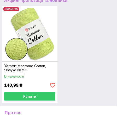
Акційні пропозиції та новинки
Новинка
YarnArt Macrame Cotton,
Яблуко №755
В наявності
140,99
₴
Купити
Про нас