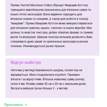
Пряжа YarnArt Macrame Cotton (Ярнарт Макраме Коттон)
турецького виробництва призначена для в'язання сумок та
інших літніх аксесуарів. Вона відмінно підходить для
в'язання гачком та спицями, а також для роботи в техніці
"макраме". Пряжа Макраме Коттон може використовуватися
для в'язання сумочок, кашпо, тапочок та інших виробів. Має
щільну та жорстку текстуру, добре зберігає форму та тримає
вузли та візерунки. Широка палітра кольорів дозволить Вам
створювати дуже цікаві та оригінальні аксесуари в різних
техніках. Рекомендується ручне прання.
Відгук майстра
Ниточка у вигляді бавовняного шнурка, поліестер не
відчувається. Мені сподобалася в роботі. Приємно
в'язати і за відчуттями. В'язала невелику сумку шопер,
гачок 4 мм. Розмір сумки 30 см х 20 см з овальним дном.
Витрата вийшов трохи більше 2 - х мотків.
Приховати