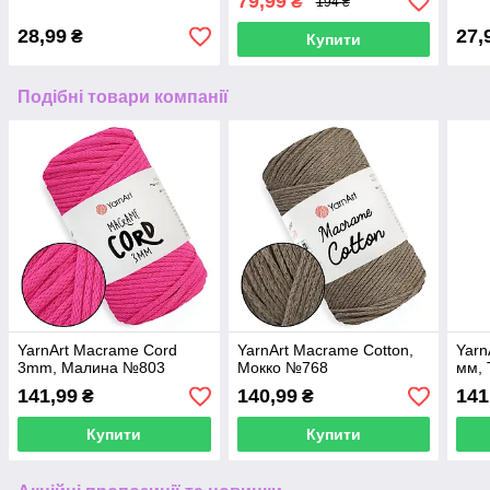
79,99
₴
194 ₴
28,99
27,
₴
Купити
Подібні товари компанії
YarnArt Macrame Cord
YarnArt Macrame Cotton,
Yarn
3mm, Малина №803
Мокко №768
мм, 
141,99
140,99
141
₴
₴
Купити
Купити