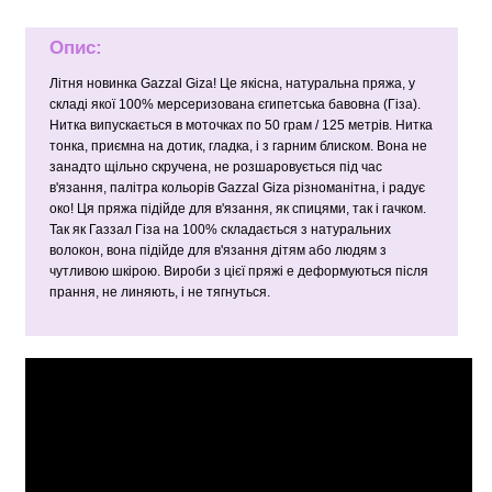
Опис:
Літня новинка Gazzal Giza! Це якісна, натуральна пряжа, у
складі якої 100% мерсеризована єгипетська бавовна (Гіза).
Нитка випускається в моточках по 50 грам / 125 метрів. Нитка
тонка, приємна на дотик, гладка, і з гарним блиском. Вона не
занадто щільно скручена, не розшаровується під час
в'язання, палітра кольорів Gazzal Giza різноманітна, і радує
око! Ця пряжа підійде для в'язання, як спицями, так і гачком.
Так як Газзал Гіза на 100% складається з натуральних
волокон, вона підійде для в'язання дітям або людям з
чутливою шкірою. Вироби з цієї пряжі е деформуються після
прання, не линяють, і не тягнуться.