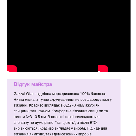
Відгук майстра
Gazzal Giza - відмінна мерсеризована 100% бавовна.
Нитка міцна, з тугою скручуванням, не розшаровується у
в'язанні. Красиво виглядає в будь - якому ажурі як
спицями, так і гачком. Комфортне в'язання спицями та
гачком №3 - 3.5 мм. В полотні петлі викладаються
спочатку не дуже рівно, "танцюють", а після ВТО,
вирівнюються. Красиво виглядає у виробі. Підійде для
в'язання як літніх, так і демісезонних виробів.