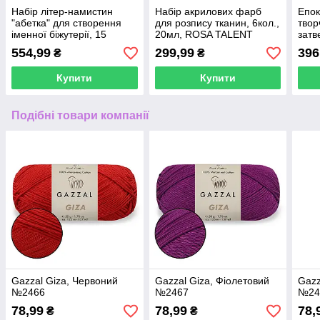
Набір літер-намистин
Набір акрилових фарб
Епок
"абетка" для створення
для розпису тканин, 6кол.,
твор
іменної біжутерії, 15
20мл, ROSA TALENT
затв
осередків
(1:1)
554,99
299,99
396
₴
₴
Купити
Купити
Подібні товари компанії
Gazzal Giza, Червоний
Gazzal Giza, Фіолетовий
Gazz
№2466
№2467
№24
78,99
78,99
78,
₴
₴