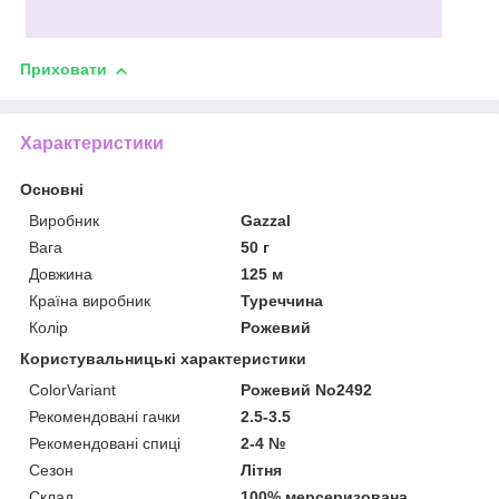
Приховати
Характеристики
Основні
Виробник
Gazzal
Вага
50 г
Довжина
125 м
Країна виробник
Туреччина
Колір
Рожевий
Користувальницькі характеристики
ColorVariant
Рожевий No2492
Рекомендовані гачки
2.5-3.5
Рекомендовані спиці
2-4 №
Сезон
Літня
Склад
100% мерсеризована