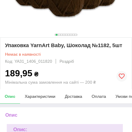
Упаковка YarnArt Baby, Шоколад №1182, 5шт
Немає в наявності
Код: YA31_1406_011820
Роздріб
189,95
₴
Мінімальна сума замовлення на сайті — 200 ₴
Опис
Характеристики
Доставка
Оплата
Умови п
Опис
Опис: