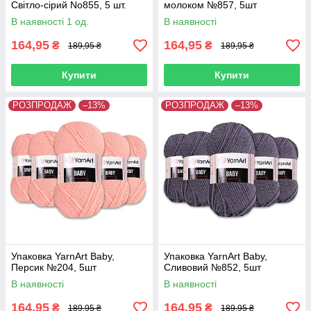
Світло-сірий No855, 5 шт.
молоком №857, 5шт
В наявності 1 од.
В наявності
164,95
164,95
₴
₴
189,95 ₴
189,95 ₴
Купити
Купити
РОЗПРОДАЖ
–13%
РОЗПРОДАЖ
–13%
Упаковка YarnArt Baby,
Упаковка YarnArt Baby,
Персик №204, 5шт
Сливовий №852, 5шт
В наявності
В наявності
164,95
164,95
₴
₴
189,95 ₴
189,95 ₴