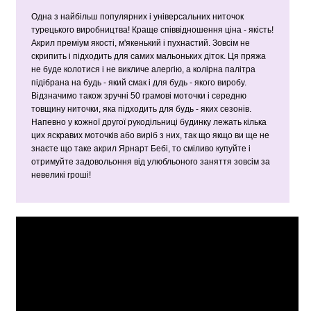
Одна з найбільш популярних і універсальних ниточок
турецького виробництва! Краще співвідношення ціна - якість!
Акрил преміум якості, м'якенький і пухнастий. Зовсім не
скрипить і підходить для самих мальоньких діток. Ця пряжа
не буде колотися і не викличе алергію, а колірна палітра
підібрана на будь - який смак і для будь - якого виробу.
Відзначимо також зручні 50 грамові моточки і середню
товщину ниточки, яка підходить для будь - яких сезонів.
Напевно у кожної другої рукодільниці будинку лежать кілька
цих яскравих моточків або виріб з них, так що якщо ви ще не
знаєте що таке акрил Ярнарт Бебі, то сміливо купуйте і
отримуйте задовольоння від улюбльоного заняття зовсім за
невеликі гроші!