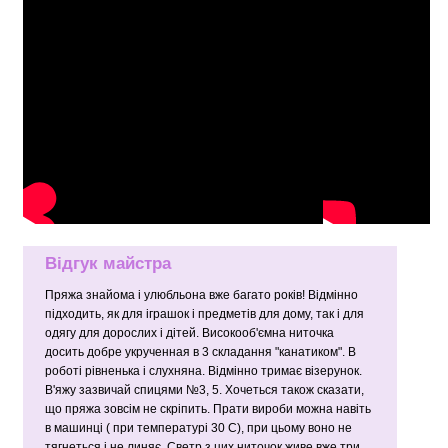
Відгук майстра
Пряжа знайома і улюбльона вже багато років! Відмінно
підходить, як для іграшок і предметів для дому, так і для
одягу для дорослих і дітей. Високооб'ємна ниточка
досить добре укрученная в 3 складання "канатиком". В
роботі рівненька і слухняна. Відмінно тримає візерунок.
В'яжу зазвичай спицями №3, 5. Хочеться також сказати,
що пряжа зовсім не скріпить. Прати вироби можна навіть
в машинці ( при температурі 30 С), при цьому воно не
тягнеться і не линяє. Светр з цих ниточок живе вже три