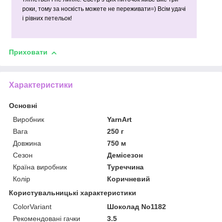
роки, тому за носкість можете не переживати=) Всім удачі
і рівних петельок!
Приховати
Характеристики
Основні
Виробник
YarnArt
Вага
250 г
Довжина
750 м
Сезон
Демісезон
Країна виробник
Туреччина
Колір
Коричневий
Користувальницькі характеристики
ColorVariant
Шоколад No1182
Рекомендовані гачки
3.5