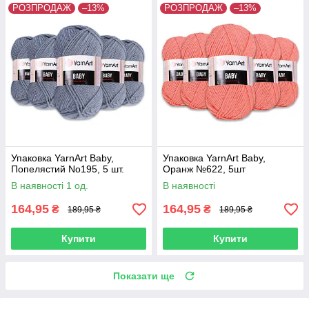
РОЗПРОДАЖ
–13%
РОЗПРОДАЖ
–13%
Упаковка YarnArt Baby,
Упаковка YarnArt Baby,
Попелястий No195, 5 шт.
Оранж №622, 5шт
В наявності 1 од.
В наявності
164,95
164,95
₴
₴
189,95 ₴
189,95 ₴
Купити
Купити
Показати ще