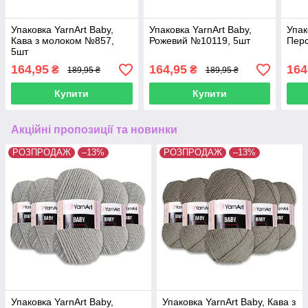
Упаковка YarnArt Baby,
Упаковка YarnArt Baby,
Упак
Кава з молоком №857,
Рожевий №10119, 5шт
Перс
5шт
164,95
164,95
164
₴
₴
189,95 ₴
189,95 ₴
Купити
Купити
Акційні пропозиції та новинки
РОЗПРОДАЖ
–13%
РОЗПРОДАЖ
–13%
Упаковка YarnArt Baby,
Упаковка YarnArt Baby, Кава з