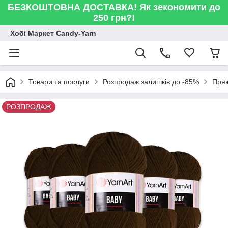
БЕЗКОШТОВНА ДОСТАВКА! Як зекономити до
250 грн?!
Хобі Маркет Candy-Yarn
Товари та послуги
Розпродаж залишків до -85%
Пряж
РОЗПРОДАЖ