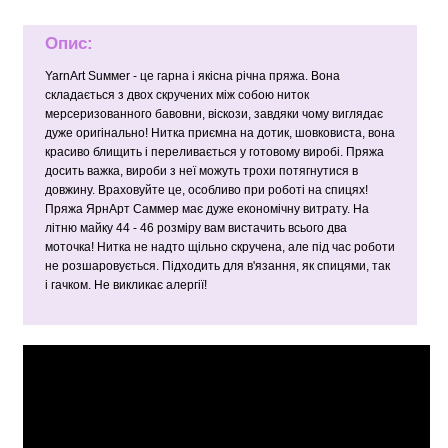
Опис:
YarnArt Suммer - це гарна і якісна річна пряжа. Вона
складається з двох скручених між собою ниток
мерсеризованного бавовни, віскози, завдяки чому виглядає
дуже оригінально! Нитка приємна на дотик, шовковиста, вона
красиво блищить і переливається у готовому виробі. Пряжа
досить важка, вироби з неї можуть трохи потягнутися в
довжину. Враховуйте це, особливо при роботі на спицях!
Пряжа ЯрнАрт Саммер має дуже економічну витрату. На
літню майку 44 - 46 розміру вам вистачить всього два
моточка! Нитка не надто щільно скручена, але під час роботи
не розшаровується. Підходить для в'язання, як спицями, так
і гачком. Не викликає алергії!