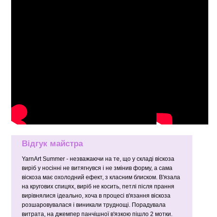
Відгук майстра
YarnArt Summer - незважаючи на те, що у складі віскоза
виріб у носінні не витягнувся і не змінив форму, а сама
віскоза має охолодний ефект, з класним блиском. В'язала
на кругових спицях, виріб не косить, петлі після прання
вирівнялися ідеально, хоча в процесі в'язання віскоза
розшаровувалася і виникали труднощі. Порадувала
витрата, на джемпер панчішної в'язкою пішло 2 мотки.