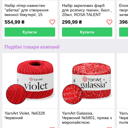
Набір літер-намистин
Набір акрилових фарб
Епок
"абетка" для створення
для розпису тканин, 6кол.,
твор
іменної біжутерії, 15
20мл, ROSA TALENT
затв
осередків
(1:1)
554,99
299,99
396
₴
₴
Купити
Купити
Подібні товари компанії
YarnArt Violet, №6328
YarnArt Galassia,
Yarn
Червоний
Червоний №5801, пряжа з
Чер
мікропайєткою
полі