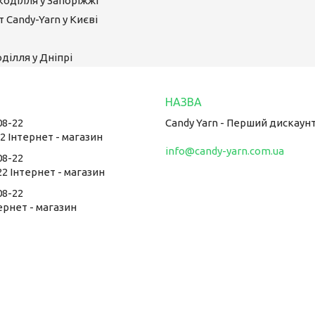
коділля у Запоріжжі
 Candy-Yarn у Києві
ділля у Дніпрі
08-22
Candy Yarn - Перший дискаун
22 Інтернет - магазин
info@candy-yarn.com.ua
08-22
22 Інтернет - магазин
08-22
тернет - магазин