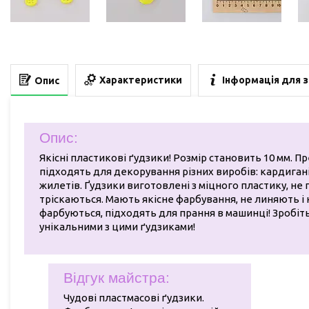
Характеристики
Інформація для 
Опис
Опис:
Якісні пластикові ґудзики! Розмір становить 10 мм. П
підходять для декорування різних виробів: кардигані
жилетів. Ґудзики виготовлені з міцного пластику, не г
тріскаються. Мають якісне фарбування, не линяють і 
фарбуються, підходять для прання в машинці! Зробіт
унікальними з цими ґудзиками!
Відгук майстра:
Чудові пластмасові ґудзики.