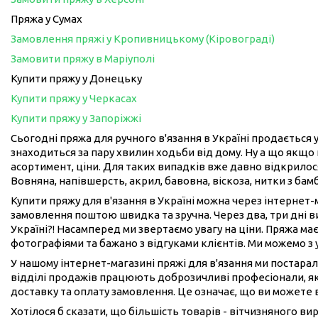
Пряжа у Сумах
Замовлення пряжі у Кропивницькому (Кіровограді)
Замовити пряжу в Маріуполі
Купити пряжу у Донецьку
Купити пряжу у Черкасах
Купити пряжу у Запоріжжі
Сьогодні пряжа для ручного в'язання в Україні продається у
знаходиться за пару хвилин ходьби від дому. Ну а що якщо 
асортимент, ціни. Для таких випадків вже давно відкрилося
Вовняна, напівшерсть, акрил, бавовна, віскоза, нитки з бам
Купити пряжу для в'язання в Україні можна через інтернет
замовлення поштою швидка та зручна. Через два, три дні 
Україні?! Насамперед ми звертаємо увагу на ціни. Пряжа має
фотографіями та бажано з відгуками клієнтів. Ми можемо з
У нашому інтернет-магазині пряжі для в'язання ми постарал
відділі продажів працюють доброзичливі професіонали, як
доставку та оплату замовлення. Це означає, що ви можете 
Хотілося б сказати, що більшість товарів - вітчизняного в