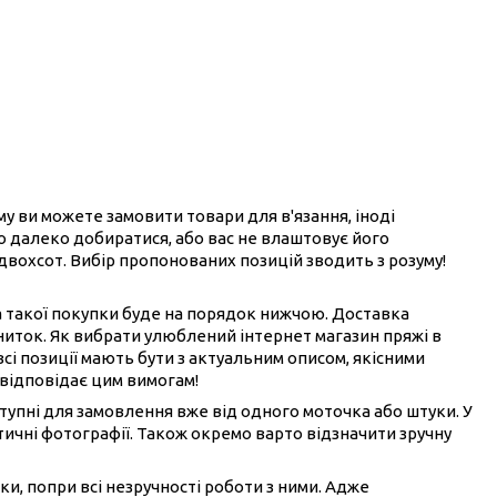
ому ви можете замовити товари для в'язання, іноді
ого далеко добиратися, або вас не влаштовує його
 двохсот. Вибір пропонованих позицій зводить з розуму!
на такої покупки буде на порядок нижчою. Доставка
ниток. Як вибрати улюблений інтернет магазин пряжі в
всі позиції мають бути з актуальним описом, якісними
 відповідає цим вимогам!
ступні для замовлення вже від одного моточка або штуки. У
ичні фотографії. Також окремо варто відзначити зручну
ки, попри всі незручності роботи з ними. Адже