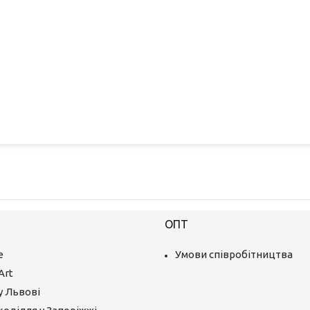
ОПТ
е
Умови співробітництва
Art
у Львові