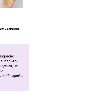
замовлення
рекрасно
в, пальто,
нуться, не
не
ь свої вироби