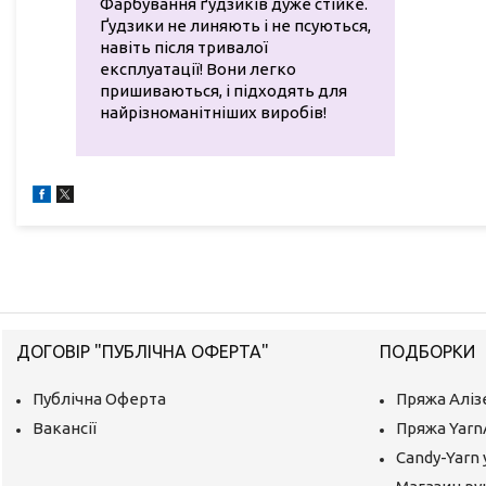
Фарбування ґудзиків дуже стійке.
Ґудзики не линяють і не псуються,
навіть після тривалої
експлуатації! Вони легко
пришиваються, і підходять для
найрізноманітніших виробів!
ДОГОВІР "ПУБЛІЧНА ОФЕРТА"
ПОДБОРКИ
Публічна Оферта
Пряжа Аліз
Вакансії
Пряжа Yarn
Candy-Yarn 