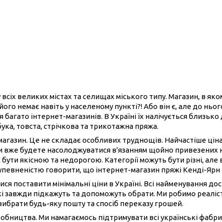
 всіх великих містах та селищах міського типу. Магазин, в як
його немає навіть у населеному пункті?! Або він є, але до нь
 багато інтернет-магазинів. В Україні їх налічується близько
бука, товста, стрічкова та трикотажна пряжа.
-магазин. Це не складає особливих труднощів. Найчастіше ці
ви вже будете насолоджуватися в'язанням щойно привезених 
 бути якісною та недорогою. Категорії можуть бути різні, але 
 упевненістю говорити, що інтернет-магазин пряжі Кенді-Ярн
ися поставити мінімальні ціни в Україні. Всі найменування до
і завжди підкажуть та допоможуть обрати. Ми робимо реаліст
вибрати будь-яку пошту та спосіб переказу грошей.
иробництва. Ми намагаємось підтримувати всі українські фабри