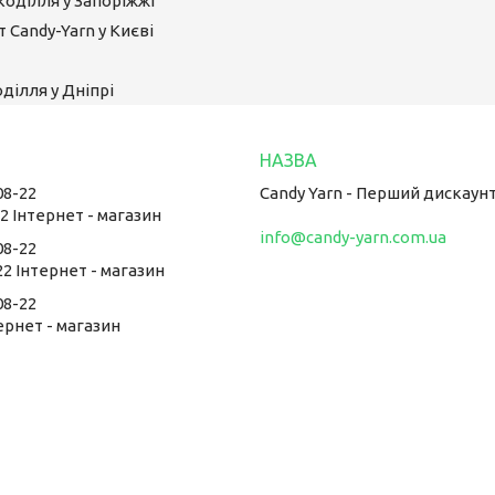
коділля у Запоріжжі
 Candy-Yarn у Києві
ділля у Дніпрі
08-22
Candy Yarn - Перший дискаун
22 Інтернет - магазин
info@candy-yarn.com.ua
08-22
22 Інтернет - магазин
08-22
тернет - магазин