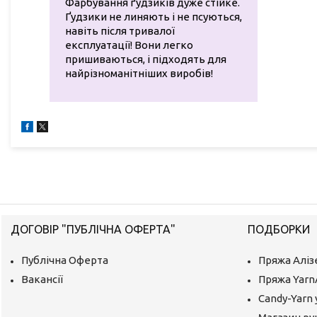
Фарбування ґудзиків дуже стійке.
Ґудзики не линяють і не псуються,
навіть після тривалої
експлуатації! Вони легко
пришиваються, і підходять для
найрізноманітніших виробів!
ДОГОВІР "ПУБЛІЧНА ОФЕРТА"
ПОДБОРКИ
Публічна Оферта
Пряжа Аліз
Вакансії
Пряжа Yarn
Candy-Yarn 