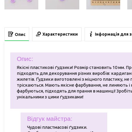
Характеристики
Інформація для 
Опис
Опис:
Якісні пластикові ґудзики! Розмір становить 10 мм. П
підходять для декорування різних виробів: кардигані
жилетів. Ґудзики виготовлені з міцного пластику, не г
тріскаються. Мають якісне фарбування, не линяють і 
фарбуються, підходять для прання в машинці! Зробіт
унікальними з цими ґудзиками!
Відгук майстра:
Чудові пластмасові ґудзики.