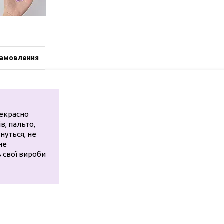
замовлення
рекрасно
в, пальто,
нуться, не
не
ь свої вироби