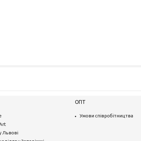
ОПТ
е
Умови співробітництва
Art
у Львові