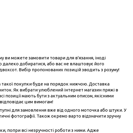
ому ви можете замовити товари для в'язання, іноді
ого далеко добиратися, або вас не влаштовує його
 двохсот. Вибір пропонованих позицій зводить з розуму!
на такої покупки буде на порядок нижчою. Доставка
ниток. Як вибрати улюблений інтернет магазин пряжі в
всі позиції мають бути з актуальним описом, якісними
 відповідає цим вимогам!
ступні для замовлення вже від одного моточка або штуки. У
ичні фотографії. Також окремо варто відзначити зручну
ки, попри всі незручності роботи з ними. Адже