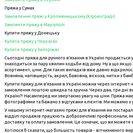
Пряжа у Сумах
Замовлення пряжі у Кропивницькому (Кіровограді)
Замовити пряжу в Маріуполі
Купити пряжу у Донецьку
Купити пряжу у Черкасах
Купити пряжу у Запоріжжі
Сьогодні пряжа для ручного в'язання в Україні продається у
знаходиться за пару хвилин ходьби від дому. Ну а що якщо 
асортимент, ціни. Для таких випадків вже давно відкрилося
Вовняна, напівшерсть, акрил, бавовна, віскоза, нитки з бам
Купити пряжу для в'язання в Україні можна через інтернет
замовлення поштою швидка та зручна. Через два, три дні 
Україні?! Насамперед ми звертаємо увагу на ціни. Пряжа має
фотографіями та бажано з відгуками клієнтів. Ми можемо з
У нашому інтернет-магазині пряжі для в'язання ми постарал
відділі продажів працюють доброзичливі професіонали, як
доставку та оплату замовлення. Це означає, що ви можете 
Хотілося б сказати, що більшість товарів - вітчизняного в