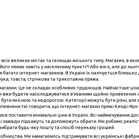
 всіх великих містах та селищах міського типу. Магазин, в як
його немає навіть у населеному пункті?! Або він є, але до нь
 багато інтернет-магазинів. В Україні їх налічується близько
бука, товста, стрічкова та трикотажна пряжа.
-магазин. Це не складає особливих труднощів. Найчастіше ці
ви вже будете насолоджуватися в'язанням щойно привезених 
 бути якісною та недорогою. Категорії можуть бути різні, але 
 упевненістю говорити, що інтернет-магазин пряжі Кенді-Ярн
ися поставити мінімальні ціни в Україні. Всі найменування до
і завжди підкажуть та допоможуть обрати. Ми робимо реаліст
вибрати будь-яку пошту та спосіб переказу грошей.
иробництва. Ми намагаємось підтримувати всі українські фабри