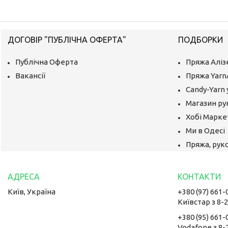
ДОГОВІР "ПУБЛІЧНА ОФЕРТА"
ПОДБОРКИ
Публічна Оферта
Пряжа Аліз
Вакансії
Пряжа Yarn
Candy-Yarn 
Магазин ру
Хобі Маркет
Ми в Одесі
Пряжа, руко
Київ, Україна
+380 (97) 661-
Київстар з 8-
+380 (95) 661-
Vodafone з 8-