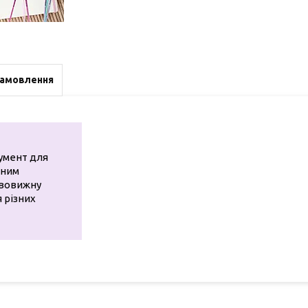
замовлення
умент для
сним
ивовижну
я різних