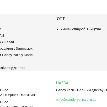
ОПТ
е
Умови співробітництва
Art
у Львові
коділля у Запоріжжі
 Candy-Yarn у Києві
ділля у Дніпрі
08-22
Candy Yarn - Перший дискаун
22 Інтернет - магазин
info@candy-yarn.com.ua
08-22
22 Інтернет - магазин