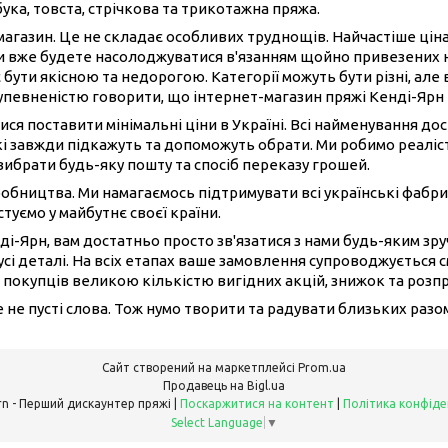
бука, товста, стрічкова та трикотажна пряжа.
-магазин. Це не складає особливих труднощів. Найчастіше ці
ви вже будете насолоджуватися в'язанням щойно привезених 
 бути якісною та недорогою. Категорії можуть бути різні, але 
 упевненістю говорити, що інтернет-магазин пряжі Кенді-Ярн
ися поставити мінімальні ціни в Україні. Всі найменування до
і завжди підкажуть та допоможуть обрати. Ми робимо реаліст
вибрати будь-яку пошту та спосіб переказу грошей.
иробництва. Ми намагаємось підтримувати всі українські фабри
туємо у майбутнє своєї країни.
ді-Ярн, вам достатньо просто зв'язатися з нами будь-яким з
сі деталі. На всіх етапах ваше замовлення супроводжується 
 покупців великою кількістю вигідних акцій, знижок та розп
це не пусті слова. Тож нумо творити та радувати близьких раз
Сайт створений на маркетплейсі
Prom.ua
Продавець на Bigl.ua
Candy Yarn - Перший дискаунтер пряжі |
Поскаржитися на контент
|
Політика конфіде
Select Language
▼