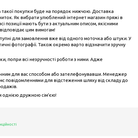
на такої покупки буде на порядок нижчою. Доставка
ниток. Як вибрати улюблений інтернет магазин пряжі в
всі позиції мають бути з актуальним описом, якісними
 відповідає цим вимогам!
ступні для замовлення вже від одного моточка або штуки. У
ичні фотографії. Також окремо варто відзначити зручну
ки, попри всі незручності роботи з ними. Адже
ручним для вас способом або зателефонувавши. Менеджер
смс повідомленнями для відстеження шляху від складу до
родажів.
ом однією дружною сім'єю!
нційності