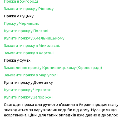
Пряжа в Ужгороді
Замовити пряжу у Рівному
Пряжа у Луцьку
Пряжу у Чернівцях
Купити пряжу у Полтаві
Купити пряжу у Хмельницькому
Замовити пряжу в Миколаєві.
Замовити пряжу в Херсоні
Пряжа у Сумах
Замовлення пряжі у Кропивницькому (Кіровограді)
Замовити пряжу в Маріуполі
Купити пряжу у Донецьку
Купити пряжу у Черкасах
Купити пряжу у Запоріжжі
Сьогодні пряжа для ручного в'язання в Україні продається у
знаходиться за пару хвилин ходьби від дому. Ну а що якщо 
асортимент, ціни. Для таких випадків вже давно відкрилося