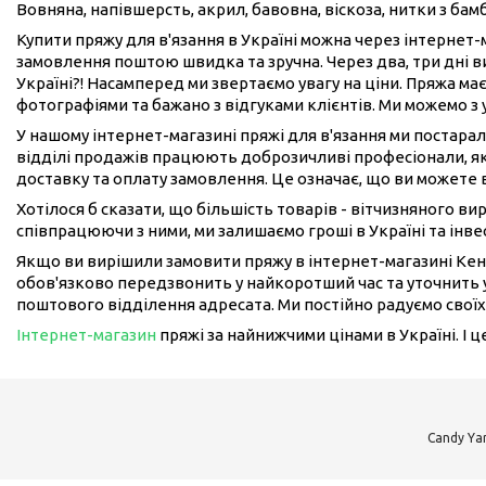
Вовняна, напівшерсть, акрил, бавовна, віскоза, нитки з бам
Купити пряжу для в'язання в Україні можна через інтернет
замовлення поштою швидка та зручна. Через два, три дні 
Україні?! Насамперед ми звертаємо увагу на ціни. Пряжа має
фотографіями та бажано з відгуками клієнтів. Ми можемо з
У нашому інтернет-магазині пряжі для в'язання ми постарал
відділі продажів працюють доброзичливі професіонали, як
доставку та оплату замовлення. Це означає, що ви можете 
Хотілося б сказати, що більшість товарів - вітчизняного в
співпрацюючи з ними, ми залишаємо гроші в Україні та інвес
Якщо ви вирішили замовити пряжу в інтернет-магазині Кен
обов'язково передзвонить у найкоротший час та уточнить у
поштового відділення адресата. Ми постійно радуємо своїх
Інтернет-магазин
пряжі за найнижчими цінами в Україні. І 