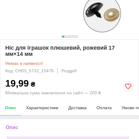
Ніс для іграшок плюшевий, рожевий 17
мм×14 мм
Немає в наявності
Код: CH03_5732_15476
Роздріб
19,99
₴
Мінімальна сума замовлення на сайті — 200 ₴
Опис
Характеристики
Доставка
Оплата
Умови п
Опис