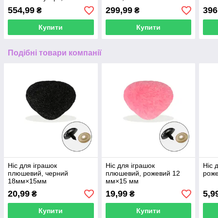
осередків
(1:1)
554,99
299,99
396
₴
₴
Купити
Купити
Подібні товари компанії
Ніс для іграшок
Ніс для іграшок
Ніс 
плюшевий, черний
плюшевий, рожевий 12
рож
18мм×15мм
мм×15 мм
20,99
19,99
5,9
₴
₴
Купити
Купити