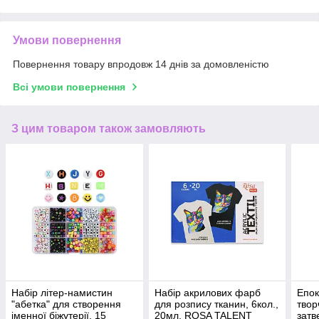
Умови повернення
Повернення товару впродовж 14 днів за домовленістю
Всі умови повернення
З цим товаром також замовляють
Набір літер-намистин
Набір акрилових фарб
Епок
"абетка" для створення
для розпису тканин, 6кол.,
твор
іменної біжутерії, 15
20мл, ROSA TALENT
затв