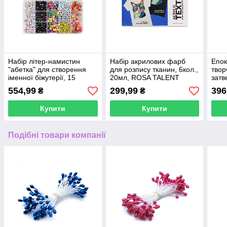
Набір літер-намистин
Набір акрилових фарб
Епок
"абетка" для створення
для розпису тканин, 6кол.,
твор
іменної біжутерії, 15
20мл, ROSA TALENT
затв
осередків
(1:1)
554,99
299,99
396
₴
₴
Купити
Купити
Подібні товари компанії