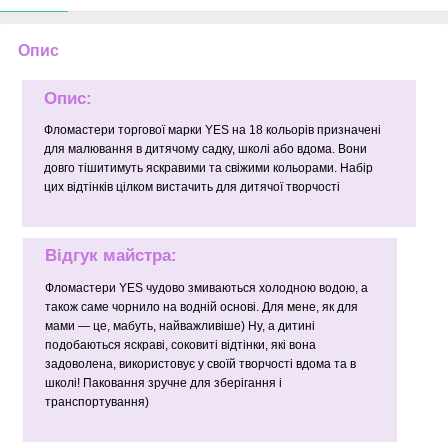
Опис
Опис:
Фломастери торгової марки YES на 18 кольорів призначені
для малювання в дитячому садку, школі або вдома. Вони
довго тішитимуть яскравими та свіжими кольорами. Набір
цих відтінків цілком вистачить для дитячої творчості
Відгук майстра:
Фломастери YES чудово змиваються холодною водою, а
також саме чорнило на водній основі. Для мене, як для
мами — це, мабуть, найважливіше) Ну, а дитині
подобаються яскраві, соковиті відтінки, які вона
задоволена, використовує у своїй творчості вдома та в
школі! Паковання зручне для зберігання і
транспортування)