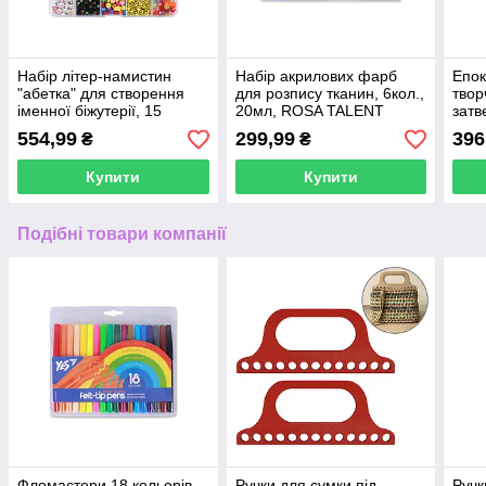
Набір літер-намистин
Набір акрилових фарб
Епок
"абетка" для створення
для розпису тканин, 6кол.,
твор
іменної біжутерії, 15
20мл, ROSA TALENT
затв
осередків
(1:1)
554,99
299,99
396
₴
₴
Купити
Купити
Подібні товари компанії
Фломастери 18 кольорів
Ручки для сумки під
Ручк