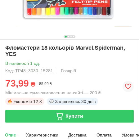
Фломастери 18 кольорів Marvel.Spiderman,
YES
В наявності 1 од.
Код: TP48_3030_15281
Роздріб
73,99
₴
85,99 ₴
Мінімальна сума замовлення на сайті — 200 ₴
Економія
12 ₴
Залишилось
30 днів
Купити
Опис
Характеристики
Доставка
Оплата
Умови п