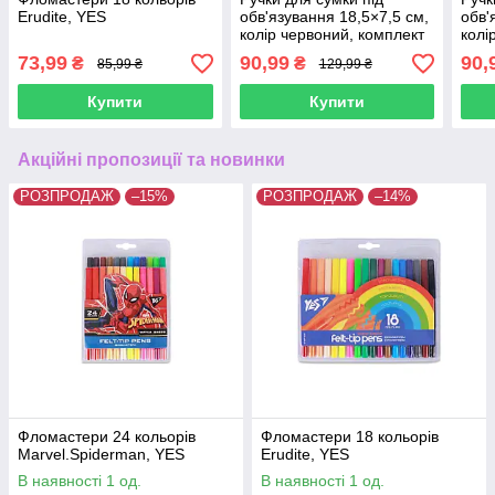
Erudite, YES
обв'язування 18,5×7,5 см,
обв'
колір червоний, комплект
колі
2 шт
73,99
90,99
90,
₴
₴
85,99 ₴
129,99 ₴
Купити
Купити
Акційні пропозиції та новинки
РОЗПРОДАЖ
–15%
РОЗПРОДАЖ
–14%
Фломастери 24 кольорів
Фломастери 18 кольорів
Marvel.Spiderman, YES
Erudite, YES
В наявності 1 од.
В наявності 1 од.