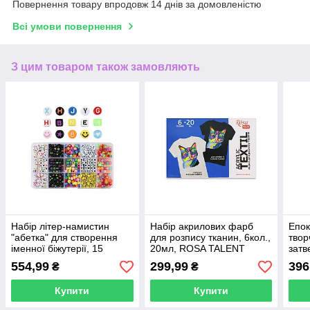
Повернення товару впродовж 14 днів за домовленістю
Всі умови повернення
З цим товаром також замовляють
Набір літер-намистин
Набір акрилових фарб
Епок
"абетка" для створення
для розпису тканин, 6кол.,
твор
іменної біжутерії, 15
20мл, ROSA TALENT
затв
осередків
(1:1)
554,99
299,99
396
₴
₴
Купити
Купити