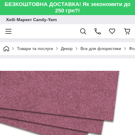
БЕЗКОШТОВНА ДОСТАВКА! Як зекономити до
250 грн?!
Хобі Маркет Candy-Yarn
Товари та послуги
Декор
Все для флористики
Фо