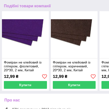
Подібні товари компанії
Фоміран не клейовий із
Фоміран не клейовий із
Фомі
глітером, фіолетовий,
глітером, коричневий,
гліт
20*30, 2 мм, Китай
20*30, 2 мм, Китай
мм, 
12,99
12,99
12,
₴
₴
Купити
Купити
Про нас