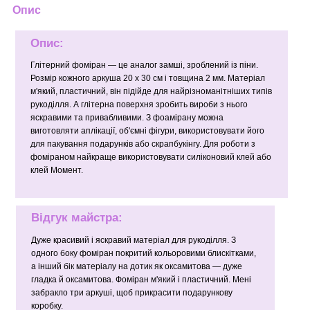
Опис
Опис:
Глітерний фоміран — це аналог замші, зроблений із піни.
Розмір кожного аркуша 20 х 30 см і товщина 2 мм. Матеріал
м'який, пластичний, він підійде для найрізноманітніших типів
рукоділля. А глітерна поверхня зробить вироби з нього
яскравими та привабливими. З фоамірану можна
виготовляти аплікації, об'ємні фігури, використовувати його
для пакування подарунків або скрапбукінгу. Для роботи з
фоміраном найкраще використовувати силіконовий клей або
клей Момент.
Відгук майстра:
Дуже красивий і яскравий матеріал для рукоділля. З
одного боку фоміран покритий кольоровими блискітками,
а інший бік матеріалу на дотик як оксамитова — дуже
гладка й оксамитова. Фоміран м'який і пластичний. Мені
забракло три аркуші, щоб прикрасити подарункову
коробку.