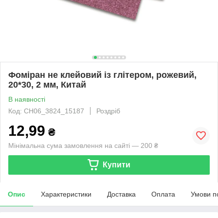
Фоміран не клейовий із глітером, рожевий,
20*30, 2 мм, Китай
В наявності
Код: CH06_3824_15187
Роздріб
12,99
₴
Мінімальна сума замовлення на сайті — 200 ₴
Купити
Опис
Характеристики
Доставка
Оплата
Умови п