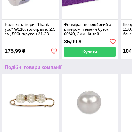
Наліпки стікери "Thank
Фоаміран не клейовий з
Бісе
you" W110, голограма, 2.5
глітером, темний бузок,
11/0
см, 500шт/рулон 21-23
60*40, 2мм, Китай
блис
блак
35,99
₴
175,99
104
₴
Купити
Подібні товари компанії