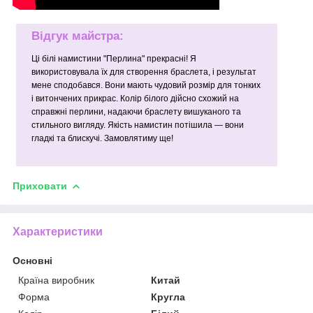
Відгук майстра:
Ці білі намистини "Перлина" прекрасні! Я
використовувала їх для створення браслета, і результат
мене сподобався. Вони мають чудовий розмір для тонких
і витончених прикрас. Колір білого дійсно схожий на
справжні перлини, надаючи браслету вишуканого та
стильного вигляду. Якість намистин потішила — вони
гладкі та блискучі. Замовлятиму ще!
Приховати
Характеристики
Основні
Країна виробник
Китай
Форма
Кругла