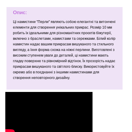
Опис:
Ці намистини "Перли" являють собою елегантні та витончені
елементи для створення унікальних прикрас. Розмір 10 мм
робить їх ідеальними для різноманітних проєктів біжутерії,
включно з браслетами, намистами та сережками. Білий колір
намистин надає вашим прикрасам вишуканого та стильного
вигляду, а їхня форма схожа на ніжні перлини. Виготовлені з
високим ступенем уваги до деталей, ці намистини мають
гладку поверхню та рівномірний відтінок. Їх прозорість надає
прикрасам вишуканого та світлого блиску. Використовуйте їх
окремо або в поєднанні з іншими намистинами для
створення неповторного дизайну.