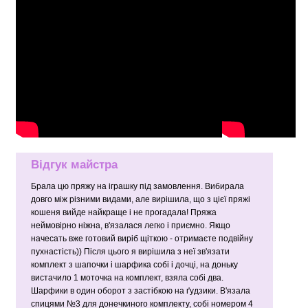
Відгук майстра
Брала цю пряжу на іграшку під замовлення. Вибирала
довго між різними видами, але вирішила, що з цієї пряжі
кошеня вийде найкраще і не прогадала! Пряжа
неймовірно ніжна, в'язалася легко і приємно. Якщо
начесать вже готовий виріб щіткою - отримаєте подвійну
пухнастість)) Після цього я вирішила з неї зв'язати
комплект з шапочки і шарфика собі і дочці, на доньку
вистачило 1 моточка на комплект, взяла собі два.
Шарфики в один оборот з застібкою на ґудзики. В'язала
спицями №3 для донечкиного комплекту, собі номером 4