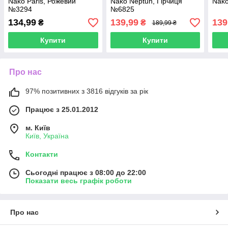
Nako Paris, Рожевий
Nako Neptun, Гірчиця
Nako
№3294
№6825
134,99
139,99
139
₴
₴
189,99 ₴
Купити
Купити
Про нас
97% позитивних з 3816 відгуків за рік
Працює з 25.01.2012
м. Київ
Київ, Україна
Контакти
Сьогодні працює з 08:00 до 22:00
Показати весь графік роботи
Про нас