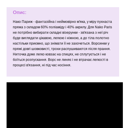
Опис:
Нако Париж - фантазійна і неймовірно м'яка, у міру пухнаста
пряжа з складом 60% поліаміду і 40% акрилу. Для Nako Рагіѕ
не потрібно вибирати складні візерунки - зв'язана з неї річ
буде виглядати цікавою, легкою і ніжною, а до тіла полотно
настільки приємно, що знімати її не захочеться. Ворсинки у
пряжі довгі шовковисті, трохи распушиваются після прання.
Ниточка дуже легко ковзає на спицях, не сплутується і не
боїться розпускання. Ворс не линяє і не втрачає легкості в
процесі в'язання, ні під час носіння.