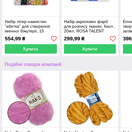
Набір літер-намистин
Набір акрилових фарб
Епок
"абетка" для створення
для розпису тканин, 6кол.,
твор
іменної біжутерії, 15
20мл, ROSA TALENT
затв
осередків
(1:1)
554,99
299,99
396
₴
₴
Купити
Купити
Подібні товари компанії