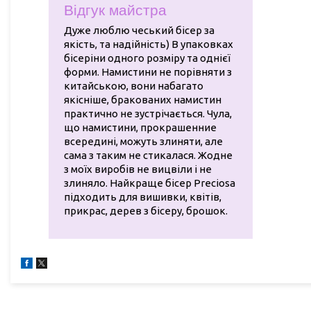
Відгук майстра
Дуже люблю чеський бісер за
якість, та надійність) В упаковках
бісеріни одного розміру та однієї
форми. Намистини не порівняти з
китайською, вони набагато
якісніше, бракованих намистин
практично не зустрічається. Чула,
що намистини, прокрашенние
всередині, можуть злиняти, але
сама з таким не стикалася. Жодне
з моїх виробів не вицвіли і не
злиняло. Найкраще бісер Preciosa
підходить для вишивки, квітів,
прикрас, дерев з бісеру, брошок.