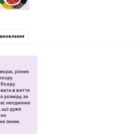
замовлення
икрас, різних
екору.
бісеру.
ювати в життя
о розміру, за
 Вас неодмінно
, що дуже
сно
не линяє.