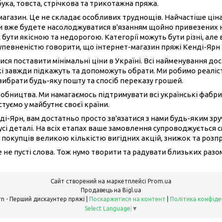
бука, товста, стрічкова та трикотажна пряжа.
-магазин. Це не складає особливих труднощів. Найчастіше ці
ви вже будете насолоджуватися в'язанням щойно привезених 
 бути якісною та недорогою. Категорії можуть бути різні, але 
 упевненістю говорити, що інтернет-магазин пряжі Кенді-Ярн
ися поставити мінімальні ціни в Україні. Всі найменування до
і завжди підкажуть та допоможуть обрати. Ми робимо реаліст
вибрати будь-яку пошту та спосіб переказу грошей.
иробництва. Ми намагаємось підтримувати всі українські фабри
туємо у майбутнє своєї країни.
ді-Ярн, вам достатньо просто зв'язатися з нами будь-яким з
сі деталі. На всіх етапах ваше замовлення супроводжується 
 покупців великою кількістю вигідних акцій, знижок та розп
це не пусті слова. Тож нумо творити та радувати близьких раз
Сайт створений на маркетплейсі
Prom.ua
Продавець на Bigl.ua
Candy Yarn - Перший дискаунтер пряжі |
Поскаржитися на контент
|
Політика конфіде
Select Language
▼