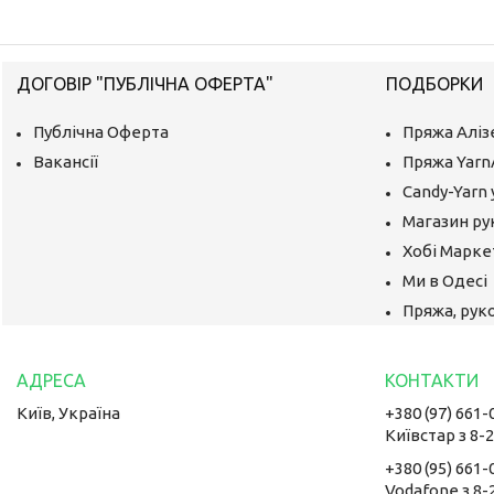
ДОГОВІР "ПУБЛІЧНА ОФЕРТА"
ПОДБОРКИ
Публічна Оферта
Пряжа Аліз
Вакансії
Пряжа Yarn
Candy-Yarn 
Магазин ру
Хобі Маркет
Ми в Одесі
Пряжа, руко
Київ, Україна
+380 (97) 661-
Київстар з 8-
+380 (95) 661-
Vodafone з 8-