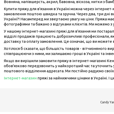
Вовняна, напівшерсть, акрил, бавовна, віскоза, нитки з бам
Купити пряжу для в'язання в Україні можна через інтернет
замовлення поштою швидка та зручна. Через два, три дні 
Україні?! Насамперед ми звертаємо увагу на ціни. Пряжа має
фотографіями та бажано з відгуками клієнтів. Ми можемо з
У нашому інтернет-магазині пряжі для в'язання ми постарал
відділі продажів працюють доброзичливі професіонали, як
доставку та оплату замовлення. Це означає, що ви можете 
Хотілося б сказати, що більшість товарів - вітчизняного в
співпрацюючи з ними, ми залишаємо гроші в Україні та інвес
Якщо ви вирішили замовити пряжу в інтернет-магазині Кен
обов'язково передзвонить у найкоротший час та уточнить у
поштового відділення адресата. Ми постійно радуємо своїх
Інтернет-магазин
пряжі за найнижчими цінами в Україні. І 