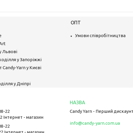
ОПТ
е
Умови співробітництва
Art
у Львові
коділля у Запоріжжі
 Candy-Yarn у Києві
ділля у Дніпрі
08-22
Candy Yarn - Перший дискаун
22 Інтернет - магазин
info@candy-yarn.com.ua
08-22
22 Інтернет - магазин