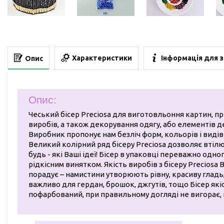
Характеристики
Інформація для 
Опис
Опис:
Чеський бісер Preciosa для виготовльоння картин, пр
виробів, а також декорування одягу, або елементів д
Виробник пропонує нам безліч форм, кольорів і видів 
Великий колірний ряд бісеру Preciosa дозволяє втіл
будь - які Ваші ідеї! Бісер в упаковці переважно одног
рідкісним винятком. Якість виробів з бісеру Preciosa
порадує – намистини утворюють рівну, красиву гладь
важливо для гердан, брошок, джгутів, тощо Бісер які
пофарбований, при правильному догляді не вигорає, 