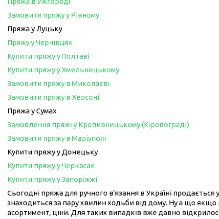
Пряжа в Ужгороді
Замовити пряжу у Рівному
Пряжа у Луцьку
Пряжу у Чернівцях
Купити пряжу у Полтаві
Купити пряжу у Хмельницькому
Замовити пряжу в Миколаєві.
Замовити пряжу в Херсоні
Пряжа у Сумах
Замовлення пряжі у Кропивницькому (Кіровограді)
Замовити пряжу в Маріуполі
Купити пряжу у Донецьку
Купити пряжу у Черкасах
Купити пряжу у Запоріжжі
Сьогодні пряжа для ручного в'язання в Україні продається у
знаходиться за пару хвилин ходьби від дому. Ну а що якщо 
асортимент, ціни. Для таких випадків вже давно відкрилося