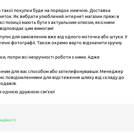
на такої покупки буде на порядок нижчою. Доставка
ниток. Як вибрати улюблений інтернет магазин пряжі в
всі позиції мають бути з актуальним описом, якісними
 відповідає цим вимогам!
ступні для замовлення вже від одного моточка або штуки. У
ичні фотографії. Також окремо варто відзначити зручну
ки, попри всі незручності роботи з ними. Адже
ручним для вас способом або зателефонувавши. Менеджер
смс повідомленнями для відстеження шляху від складу до
родажів.
ом однією дружною сім'єю!
нційності