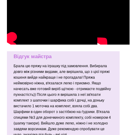
Відгук майстра
Брала цю пряжу на іграшку під замовлення. Вибирала
довго між різними видами, але вирішила, що з цієї пряжі
кошеня вийде найкраще і не прогадала! Пряжа
неймовірно ніжна, в'язалася легко і приємно. Якщо
начесать вже готовий виріб щіткою - отримаєте подвійну
пухнастість)) Після цього я вирішила з неї зв'язати
комплект з шапочки і шарфика собі і дочці, на доньку
вистачило 1 моточка на комплект, взяла собі два.
Шарфики в один оборот з застібкою на ґудзики. В'язала
спицями №3 для донечкиного комплекту, собі номером 4
(шапку такори). Вийшло дуже легко, ніжно і не холодно
завдяки ворсинкам. Дуже рекомендую спробувати це
чудо, знахідка під будь - які цілі.