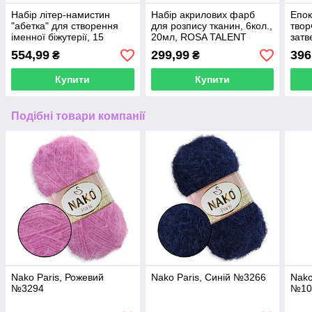
Набір літер-намистин
Набір акрилових фарб
Епок
"абетка" для створення
для розпису тканин, 6кол.,
твор
іменної біжутерії, 15
20мл, ROSA TALENT
затв
осередків
(1:1)
554,99
299,99
396
₴
₴
Купити
Купити
Подібні товари компанії
Nako Paris, Рожевий
Nako Paris, Синій №3266
Nako
№3294
№10