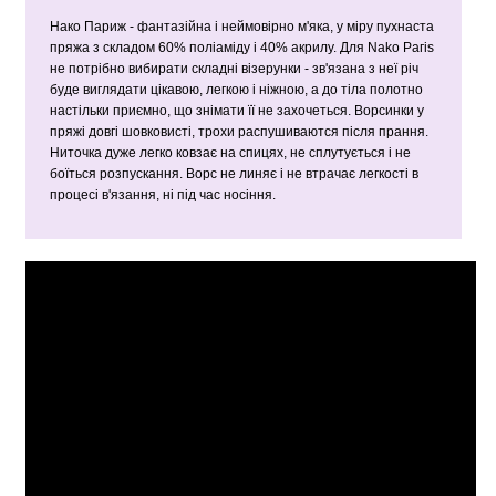
Нако Париж - фантазійна і неймовірно м'яка, у міру пухнаста
пряжа з складом 60% поліаміду і 40% акрилу. Для Nako Рагіѕ
не потрібно вибирати складні візерунки - зв'язана з неї річ
буде виглядати цікавою, легкою і ніжною, а до тіла полотно
настільки приємно, що знімати її не захочеться. Ворсинки у
пряжі довгі шовковисті, трохи распушиваются після прання.
Ниточка дуже легко ковзає на спицях, не сплутується і не
боїться розпускання. Ворс не линяє і не втрачає легкості в
процесі в'язання, ні під час носіння.