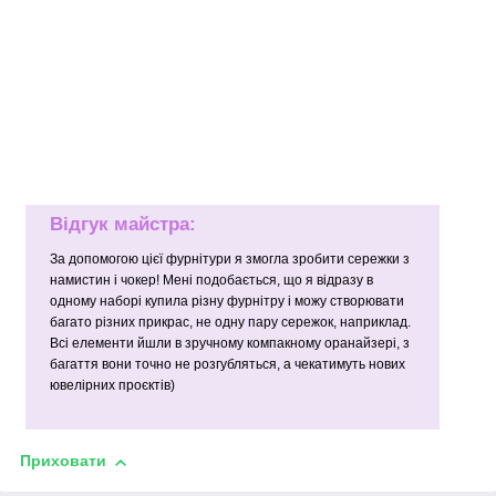
Відгук майстра:
За допомогою цієї фурнітури я змогла зробити сережки з
намистин і чокер! Мені подобається, що я відразу в
одному наборі купила різну фурнітру і можу створювати
багато різних прикрас, не одну пару сережок, наприклад.
Всі елементи йшли в зручному компакному оранайзері, з
багаття вони точно не розгубляться, а чекатимуть нових
ювелірних проєктів)
Приховати