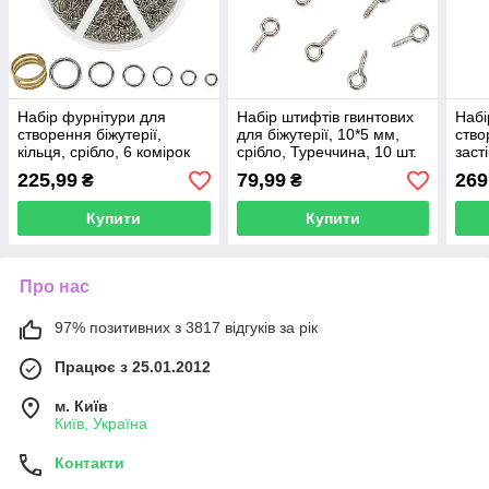
Набір фурнітури для
Набір штифтів гвинтових
Набі
створення біжутерії,
для біжутерії, 10*5 мм,
ство
кільця, срібло, 6 комірок
срібло, Туреччина, 10 шт.
заст
ланц
225,99
79,99
269
₴
₴
Купити
Купити
Про нас
97% позитивних з 3817 відгуків за рік
Працює з 25.01.2012
м. Київ
Київ, Україна
Контакти