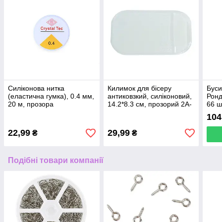
Силіконова нитка
Килимок для бісеру
Буси
(еластична гумка), 0.4 мм,
антиковзкий, силіконовий,
Ронд
20 м, прозора
14.2*8.3 см, прозорий 2A-
66 ш
211
пер
104
22,99
29,99
₴
₴
Подібні товари компанії