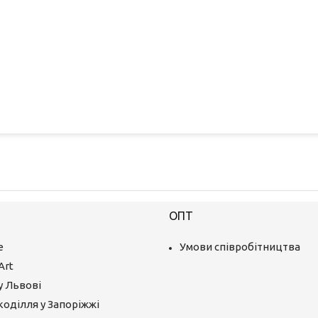
ОПТ
е
Умови співробітництва
Art
у Львові
коділля у Запоріжжі