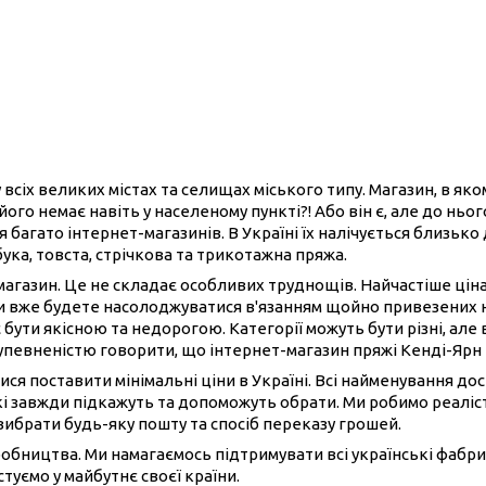
 всіх великих містах та селищах міського типу. Магазин, в як
його немає навіть у населеному пункті?! Або він є, але до нь
 багато інтернет-магазинів. В Україні їх налічується близько
бука, товста, стрічкова та трикотажна пряжа.
-магазин. Це не складає особливих труднощів. Найчастіше ці
ви вже будете насолоджуватися в'язанням щойно привезених 
 бути якісною та недорогою. Категорії можуть бути різні, але 
 упевненістю говорити, що інтернет-магазин пряжі Кенді-Ярн
ися поставити мінімальні ціни в Україні. Всі найменування до
і завжди підкажуть та допоможуть обрати. Ми робимо реаліст
вибрати будь-яку пошту та спосіб переказу грошей.
иробництва. Ми намагаємось підтримувати всі українські фабри
туємо у майбутнє своєї країни.