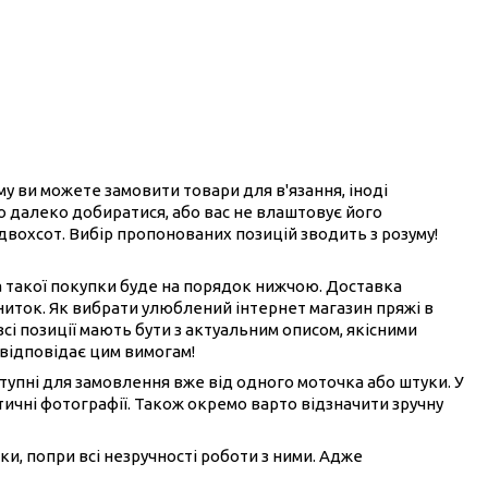
ому ви можете замовити товари для в'язання, іноді
ого далеко добиратися, або вас не влаштовує його
 двохсот. Вибір пропонованих позицій зводить з розуму!
на такої покупки буде на порядок нижчою. Доставка
ниток. Як вибрати улюблений інтернет магазин пряжі в
всі позиції мають бути з актуальним описом, якісними
 відповідає цим вимогам!
ступні для замовлення вже від одного моточка або штуки. У
ичні фотографії. Також окремо варто відзначити зручну
ки, попри всі незручності роботи з ними. Адже