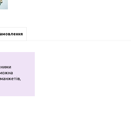
замовлення
інними
х можна
 манжетів,