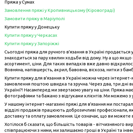
Пряжа у Сумах
Замовлення пряжі у Кропивницькому (Кіровограді)
Замовити пряжу в Маріуполі
Купити пряжу у Донецьку
Купити пряжу у Черкасах
Купити пряжу у Запоріжжі
Сьогодні пряжа для ручного в'язання в Україні продається у
знаходиться за пару хвилин ходьби від дому. Ну а що якщо 
асортимент, ціни. Для таких випадків вже давно відкрилося
Вовняна, напівшерсть, акрил, бавовна, віскоза, нитки з бам
Купити пряжу для в'язання в Україні можна через інтернет
замовлення поштою швидка та зручна. Через два, три дні 
Україні?! Насамперед ми звертаємо увагу на ціни. Пряжа має
фотографіями та бажано з відгуками клієнтів. Ми можемо з
У нашому інтернет-магазині пряжі для в'язання ми постарал
відділі продажів працюють доброзичливі професіонали, як
доставку та оплату замовлення. Це означає, що ви можете 
Хотілося б сказати, що більшість товарів - вітчизняного в
співпрацюючи з ними, ми залишаємо гроші в Україні та інвес