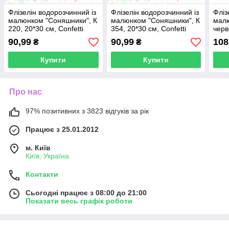
Флізелін водорозчинний із
Флізелін водорозчинний із
Фліз
малюнком "Соняшники", К
малюнком "Соняшники", К
малю
220, 20*30 см, Confetti
354, 20*30 см, Confetti
черв
Confe
90,99
90,99
108
₴
₴
Купити
Купити
Про нас
97% позитивних з 3823 відгуків за рік
Працює з 25.01.2012
м. Київ
Київ, Україна
Контакти
Сьогодні працює з 08:00 до 21:00
Показати весь графік роботи