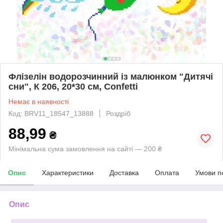
Флізелін водорозчинний із малюнком "Дитячі
сни", К 206, 20*30 см, Confetti
Немає в наявності
Код: BRV11_18547_13888
Роздріб
88,99
₴
Мінімальна сума замовлення на сайті — 200 ₴
Опис
Характеристики
Доставка
Оплата
Умови п
Опис