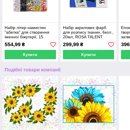
Набір літер-намистин
Набір акрилових фарб
Епок
"абетка" для створення
для розпису тканин, 6кол.,
твор
іменної біжутерії, 15
20мл, ROSA TALENT
затв
осередків
(1:1)
554,99
299,99
396
₴
₴
Купити
Купити
Подібні товари компанії