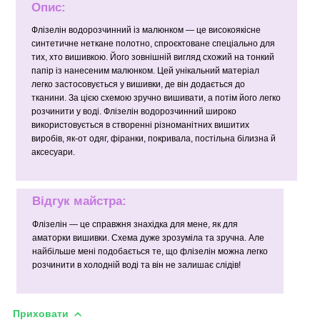
Опис:
Флізелін водорозчинний із малюнком — це високоякісне
синтетичне неткане полотно, спроєктоване спеціально для
тих, хто вишивкою. Його зовнішній вигляд схожий на тонкий
папір із нанесеним малюнком. Цей унікальний матеріал
легко застосовується у вишивки, де він додається до
тканини. За цією схемою зручно вишивати, а потім його легко
розчинити у воді. Флізелін водорозчинний широко
використовується в створенні різноманітних вишитих
виробів, як-от одяг, фіранки, покривала, постільна білизна й
аксесуари.
Відгук майстра:
Флізелін — це справжня знахідка для мене, як для
аматорки вишивки. Схема дуже зрозуміла та зручна. Але
найбільше мені подобається те, що флізелін можна легко
розчинити в холодній воді та він не залишає слідів!
Приховати