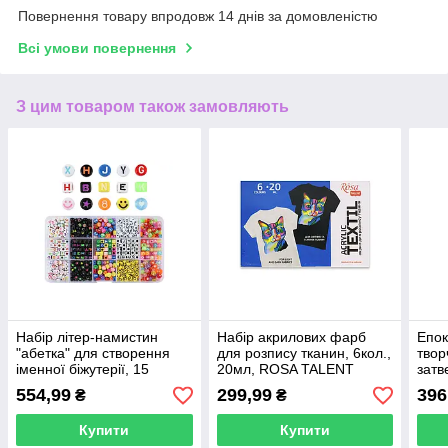
Повернення товару впродовж 14 днів за домовленістю
Всі умови повернення
З цим товаром також замовляють
Набір літер-намистин
Набір акрилових фарб
Епок
"абетка" для створення
для розпису тканин, 6кол.,
твор
іменної біжутерії, 15
20мл, ROSA TALENT
затв
осередків
(1:1)
554,99
299,99
396
₴
₴
Купити
Купити