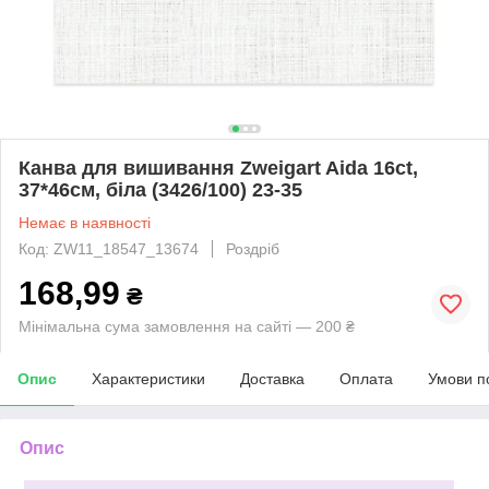
Канва для вишивання Zweigart Aida 16ct,
37*46см, біла (3426/100) 23-35
Немає в наявності
Код: ZW11_18547_13674
Роздріб
168,99
₴
Мінімальна сума замовлення на сайті — 200 ₴
Опис
Характеристики
Доставка
Оплата
Умови п
Опис