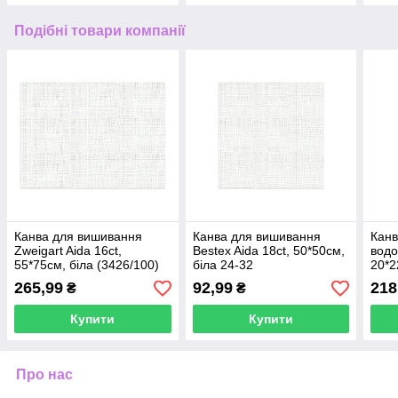
Подібні товари компанії
Канва для вишивання
Канва для вишивання
Канв
Zweigart Aida 16ct,
Bestex Aida 18ct, 50*50см,
водо
55*75см, біла (3426/100)
біла 24-32
20*2
23-46
265,99
92,99
218
₴
₴
Купити
Купити
Про нас