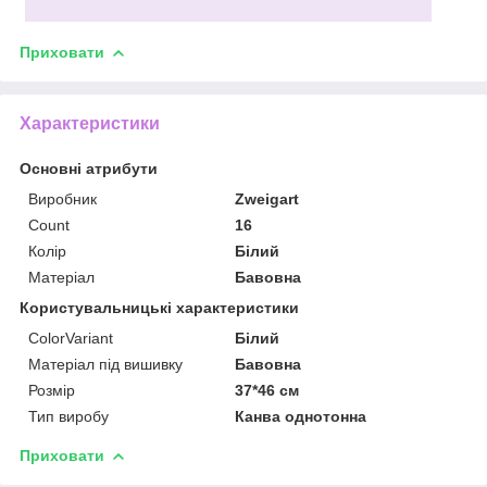
Приховати
Характеристики
Основні атрибути
Виробник
Zweigart
Count
16
Колір
Білий
Матеріал
Бавовна
Користувальницькі характеристики
ColorVariant
Білий
Матеріал під вишивку
Бавовна
Розмір
37*46 см
Тип виробу
Канва однотонна
Приховати