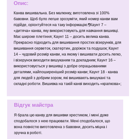
Опис:
Канва вишивальна. Без малюнку, виготовлена зі 100%
бавовни. Щоб було легше зрозуміти, який номер канви вам
підійде, орієнтуйтеся на таку інформацію:¶Каунт 7 –
«дитяча» канва, яку використовують для навчання вишивці.
Має широке плетіння; Каунт 11 – досить велика канва.
Прекрасно підходить для вишивання простих візерунків, для
вишивання серветок, скатертин, доріжок та подушок; Каунт
14 – чудовий розмір канви, на якому і вишивати досить легко,
і візерунок виходити вишуканим та докладним; Каунт 16 –
використовується у вишивці з добре опрацьованими
деталями, найпоширеніший розмір канви; Каунт 18 - канва
для людей з добрим зором, які вишивають вишукані та
складні роботи. Вишивка на такій канві виходить «крапкова»;
Відгук майстра
Я брала цю канву для вишивки хрестиком, і мені дуже
сподобалося з нею працювати. Мені сподобалося, що
вона повністю виготовлена з бавовни, досить міцна і
зручна в роботі.