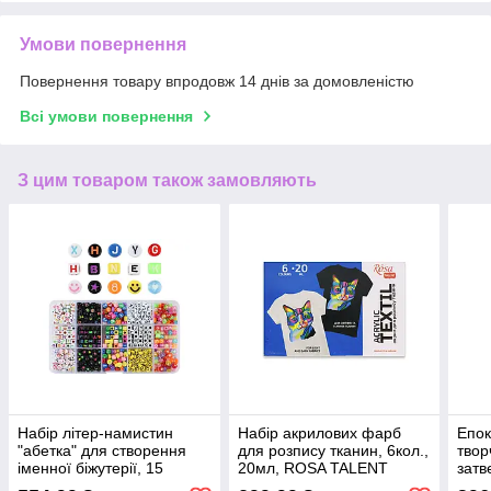
Умови повернення
Повернення товару впродовж 14 днів за домовленістю
Всі умови повернення
З цим товаром також замовляють
Набір літер-намистин
Набір акрилових фарб
Епок
"абетка" для створення
для розпису тканин, 6кол.,
твор
іменної біжутерії, 15
20мл, ROSA TALENT
затв
осередків
(1:1)