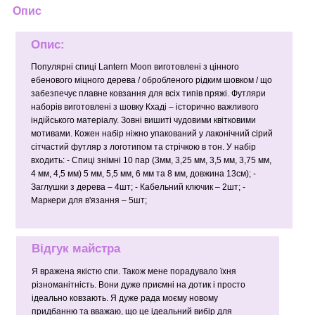
Опис
Опис:
Популярні спиці Lantern Moon виготовлені з цінного
ебенового міцного дерева / обробленого рідким шовком / що
забезпечує плавне ковзання для всіх типів пряжі. Футляри
наборів виготовлені з шовку Кхаді – історично важливого
індійського матеріалу. Зовні вишиті чудовими квітковими
мотивами. Кожен набір ніжно упакований у лаконічний сірий
сітчастий футляр з логотипом та стрічкою в тон. У набір
входить: - Спиці знімні 10 пар (3мм, 3,25 мм, 3,5 мм, 3,75 мм,
4 мм, 4,5 мм) 5 мм, 5,5 мм, 6 мм та 8 мм, довжина 13см); -
Заглушки з дерева – 4шт; - Кабельний ключик – 2шт; -
Маркери для в'язання – 5шт;
Відгук майстра
Я вражена якістю спи. Також мене порадувало їхня
різноманітність. Вони дуже приємні на дотик і просто
ідеально ковзають. Я дуже рада моєму новому
придбанню та вважаю, що це ідеальний вибір для