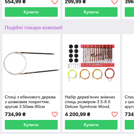
554,99
299,99
396
₴
₴
Купити
Купити
Подібні товари компанії
Спиці з ебенового дерева
Набір дерев'яних знімних
Спиц
з шовковим покриттям,
спиць розміром 3.5-8.0
з шо
кругові 3.50мм-80см
Deluxe Symfonie Wood,
круг
Latern moon, KnitPro
KnitPro
Late
734,99
4 200,99
734
₴
₴
Купити
Купити