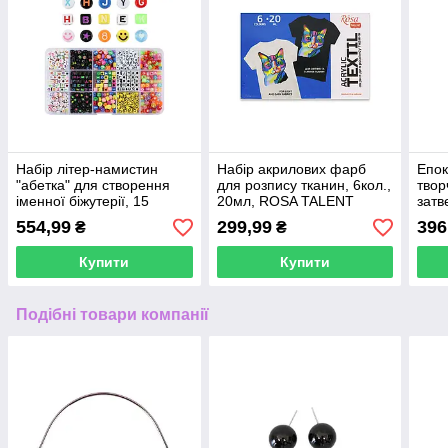
Набір літер-намистин
Набір акрилових фарб
Епок
"абетка" для створення
для розпису тканин, 6кол.,
твор
іменної біжутерії, 15
20мл, ROSA TALENT
затв
осередків
(1:1)
554,99
299,99
396
₴
₴
Купити
Купити
Подібні товари компанії