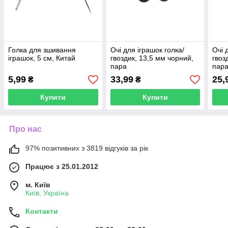
Голка для зшивання
Очі для іграшок голка/
Очі 
іграшок, 5 см, Китай
гвоздик, 13,5 мм чорний,
гвоз
пара
пар
5,99
33,99
25,
₴
₴
Купити
Купити
Про нас
97% позитивних з 3819 відгуків за рік
Працює з 25.01.2012
м. Київ
Київ, Україна
Контакти