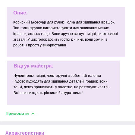
Опис:
Корисний аксесуар для ручок! Голка для зшивання іграшок.
Такі голки зручно використовувати для зшивання м'яких
іграшок, ляльок тощо. Вони зручно вигнуті, міцні, виготовлені
зі сталі. У цих голок досить гострі кінчики, вони зручні в
роботі, і прості у використанні!
Відгук майстра:
Чудові голки. міцні, легкі, зручні в роботі. Ці голочки
чудово підходять для зшивання деталей іграшок, вони
тонкі, легко проникають у полотно, не розтягують петлі.
Всі шви виходять рівними й акуратними!
Приховати
Характеристики