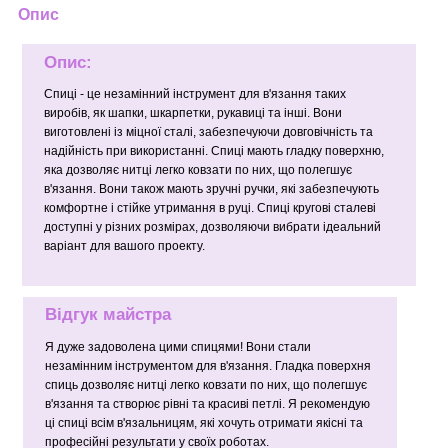
Опис
Опис:
Спиці - це незамінний інструмент для в'язання таких
виробів, як шапки, шкарпетки, рукавиці та інші. Вони
виготовлені із міцної сталі, забезпечуючи довговічність та
надійність при використанні. Спиці мають гладку поверхню,
яка дозволяє нитці легко ковзати по них, що полегшує
в'язання. Вони також мають зручні ручки, які забезпечують
комфортне і стійке утримання в руці. Спиці кругові сталеві
доступні у різних розмірах, дозволяючи вибрати ідеальний
варіант для вашого проекту.
Відгук майстра
Я дуже задоволена цими спицями! Вони стали
незамінним інструментом для в'язання. Гладка поверхня
спиць дозволяє нитці легко ковзати по них, що полегшує
в'язання та створює рівні та красиві петлі. Я рекомендую
ці спиці всім в'язальницям, які хочуть отримати якісні та
професійні результати у своїх роботах.