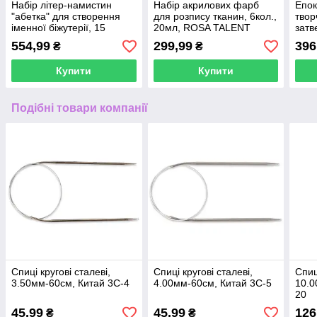
Набір літер-намистин
Набір акрилових фарб
Епок
"абетка" для створення
для розпису тканин, 6кол.,
твор
іменної біжутерії, 15
20мл, ROSA TALENT
затв
осередків
(1:1)
554,99
299,99
396
₴
₴
Купити
Купити
Подібні товари компанії
Спиці кругові сталеві,
Спиці кругові сталеві,
Спиц
3.50мм-60см, Китай 3C-4
4.00мм-60см, Китай 3C-5
10.0
20
45,99
45,99
126
₴
₴