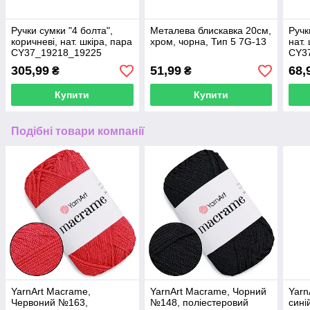
Ручки сумки "4 болта",
Металева блискавка 20см,
Ручк
коричневі, нат. шкіра, пара
хром, чорна, Тип 5 7G-13
нат.
CY37_19218_19225
CY3
305,99
51,99
68,
₴
₴
Купити
Купити
Подібні товари компанії
YarnArt Macrame,
YarnArt Macrame, Чорний
Yarn
Червоний №163,
№148, поліестеровий
сині