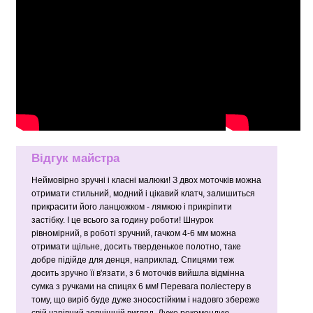
Відгук майстра
Неймовірно зручні і класні малюки! З двох моточків можна
отримати стильний, модний і цікавий клатч, залишиться
прикрасити його ланцюжком - лямкою і прикріпити
застібку. І це всього за годину роботи! Шнурок
рівномірний, в роботі зручний, гачком 4-6 мм можна
отримати щільне, досить тверденькое полотно, таке
добре підійде для денця, наприклад. Спицями теж
досить зручно її в'язати, з 6 моточків вийшла відмінна
сумка з ручками на спицях 6 мм! Перевага поліестеру в
тому, що виріб буде дуже зносостійким і надовго збереже