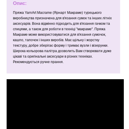
Опис:
Пряжа YarnArt Macrame (Ярнарт Макраме) турецького
виробництва призначена для в'язання сумок та інших літніх
аксесуарів. Вона відмінно підходить для в'язання гачком та
спицями, а також для роботи в техніці "макраме". Пряжа
Макраме може використовуватися для в'язання сумочок,
кашпо, тапочок і інших виробів. Має щільну і жорстку
текстуру, добре зберігає форму і тримає вузли і візерунки.
Широка кольорова палітра дозволить Вам створювати дуже
цікаві та оригінальні аксесуари в різних техніках.
Рекомендується ручне прання.