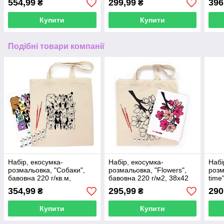
554,99
299,99
396
₴
₴
Купити
Купити
Подібні товари компанії
Набір, екосумка-
Набір, екосумка-
Набі
розмальовка, "Собаки",
розмальовка, "Flowers",
розм
бавовна 220 г/кв.м,
бавовна 220 г/м2, 38х42
time
38х42см, ROSA Talent
см, ROSA Talent
38х4
354,99
295,99
290
₴
₴
Купити
Купити