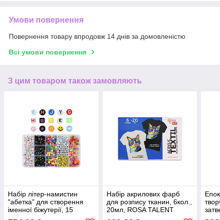
Умови повернення
Повернення товару впродовж 14 днів за домовленістю
Всі умови повернення
З цим товаром також замовляють
Набір літер-намистин
Набір акрилових фарб
Епок
"абетка" для створення
для розпису тканин, 6кол.,
твор
іменної біжутерії, 15
20мл, ROSA TALENT
затв
осередків
(1:1)