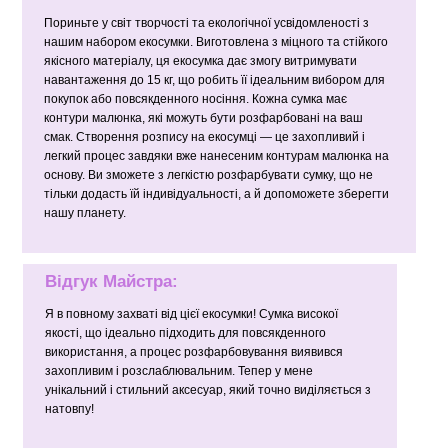
Пориньте у світ творчості та екологічної усвідомленості з
нашим набором екосумки. Виготовлена з міцного та стійкого
якісного матеріалу, ця екосумка дає змогу витримувати
навантаження до 15 кг, що робить її ідеальним вибором для
покупок або повсякденного носіння. Кожна сумка має
контури малюнка, які можуть бути розфарбовані на ваш
смак. Створення розпису на екосумці — це захопливий і
легкий процес завдяки вже нанесеним контурам малюнка на
основу. Ви зможете з легкістю розфарбувати сумку, що не
тільки додасть їй індивідуальності, а й допоможете зберегти
нашу планету.
Відгук Майстра:
Я в повному захваті від цієї екосумки! Сумка високої
якості, що ідеально підходить для повсякденного
використання, а процес розфарбовування виявився
захопливим і розслаблювальним. Тепер у мене
унікальний і стильний аксесуар, який точно виділяється з
натовпу!