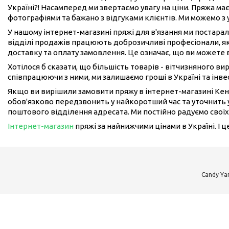
Україні?! Насамперед ми звертаємо увагу на ціни. Пряжа має
фотографіями та бажано з відгуками клієнтів. Ми можемо з
У нашому інтернет-магазині пряжі для в'язання ми постарал
відділі продажів працюють доброзичливі професіонали, як
доставку та оплату замовлення. Це означає, що ви можете 
Хотілося б сказати, що більшість товарів - вітчизняного в
співпрацюючи з ними, ми залишаємо гроші в Україні та інвес
Якщо ви вирішили замовити пряжу в інтернет-магазині Кен
обов'язково передзвонить у найкоротший час та уточнить у
поштового відділення адресата. Ми постійно радуємо своїх
Інтернет-магазин
пряжі за найнижчими цінами в Україні. І 