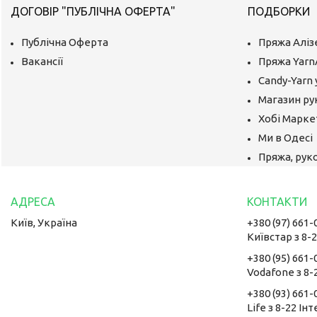
ДОГОВІР "ПУБЛІЧНА ОФЕРТА"
ПОДБОРКИ
Публічна Оферта
Пряжа Аліз
Вакансії
Пряжа Yarn
Candy-Yarn 
Магазин ру
Хобі Маркет
Ми в Одесі
Пряжа, руко
Київ, Україна
+380 (97) 661-
Київстар з 8-
+380 (95) 661-
Vodafone з 8-
+380 (93) 661-
Life з 8-22 Ін