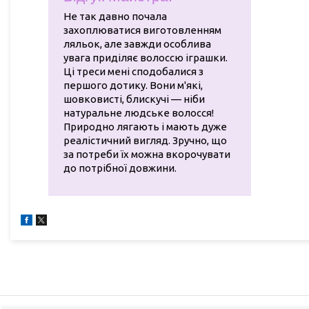
Не так давно почала
захоплюватися виготовленням
ляльок, але завжди особлива
увага приділяє волоссю іграшки.
Ці треси мені сподобалися з
першого дотику. Вони м'які,
шовковисті, блискучі — ніби
натуральне людське волосся!
Природно лягають і мають дуже
реалістичний вигляд. Зручно, що
за потреби їх можна вкорочувати
до потрібної довжини.