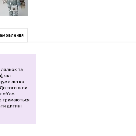
замовлення
 ляльок та
, які
 дуже легко
До того ж ви
 об'єм.
но тримаються
ати дитині