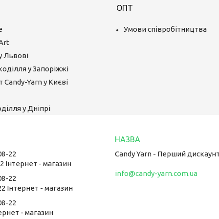
ОПТ
е
Умови співробітництва
Art
у Львові
коділля у Запоріжжі
 Candy-Yarn у Києві
ділля у Дніпрі
08-22
Candy Yarn - Перший дискаун
22 Інтернет - магазин
info@candy-yarn.com.ua
08-22
22 Інтернет - магазин
08-22
тернет - магазин