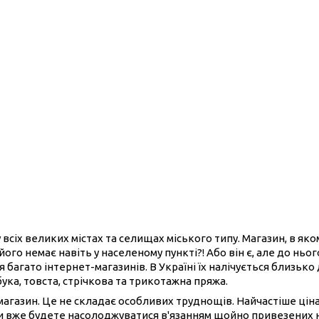
 всіх великих містах та селищах міського типу. Магазин, в як
його немає навіть у населеному пункті?! Або він є, але до нь
 багато інтернет-магазинів. В Україні їх налічується близько
бука, товста, стрічкова та трикотажна пряжа.
-магазин. Це не складає особливих труднощів. Найчастіше ці
ви вже будете насолоджуватися в'язанням щойно привезених 