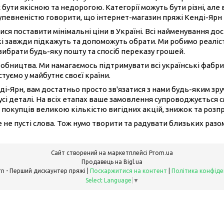
 бути якісною та недорогою. Категорії можуть бути різні, але 
 упевненістю говорити, що інтернет-магазин пряжі Кенді-Ярн
ися поставити мінімальні ціни в Україні. Всі найменування до
і завжди підкажуть та допоможуть обрати. Ми робимо реаліст
вибрати будь-яку пошту та спосіб переказу грошей.
иробництва. Ми намагаємось підтримувати всі українські фабри
туємо у майбутнє своєї країни.
ді-Ярн, вам достатньо просто зв'язатися з нами будь-яким з
сі деталі. На всіх етапах ваше замовлення супроводжується 
 покупців великою кількістю вигідних акцій, знижок та розп
це не пусті слова. Тож нумо творити та радувати близьких раз
Сайт створений на маркетплейсі
Prom.ua
Продавець на Bigl.ua
Candy Yarn - Перший дискаунтер пряжі |
Поскаржитися на контент
|
Політика конфіде
Select Language
▼