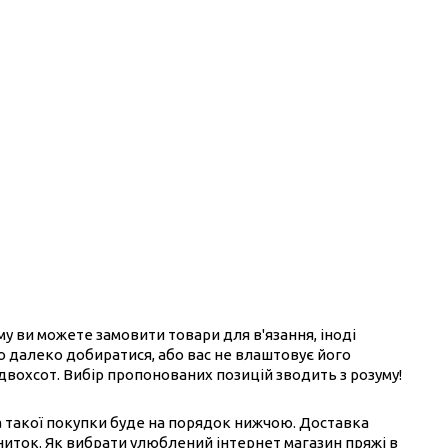
ому ви можете замовити товари для в'язання, іноді
ого далеко добиратися, або вас не влаштовує його
 двохсот. Вибір пропонованих позицій зводить з розуму!
на такої покупки буде на порядок нижчою. Доставка
ниток. Як вибрати улюблений інтернет магазин пряжі в