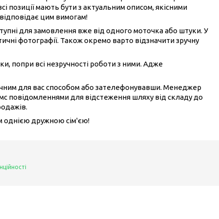
всі позиції мають бути з актуальним описом, якісними
 відповідає цим вимогам!
ступні для замовлення вже від одного моточка або штуки. У
ичні фотографії. Також окремо варто відзначити зручну
ки, попри всі незручності роботи з ними. Адже
ручним для вас способом або зателефонувавши. Менеджер
смс повідомленнями для відстеження шляху від складу до
родажів.
ом однією дружною сім'єю!
нційності