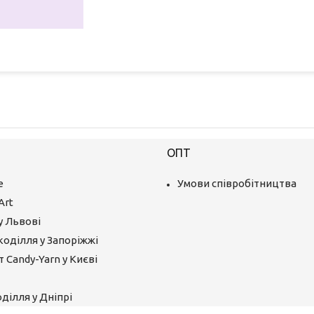
ОПТ
е
Умови співробітництва
Art
у Львові
коділля у Запоріжжі
 Candy-Yarn у Києві
ділля у Дніпрі