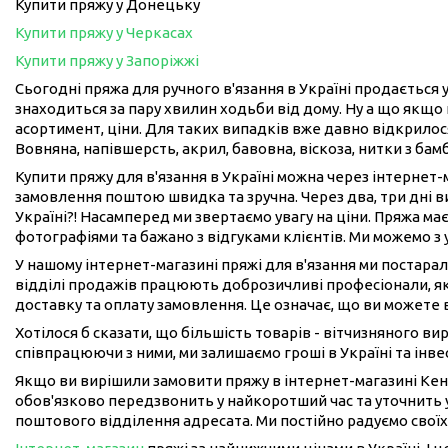
Купити пряжу у Донецьку
Купити пряжу у Черкасах
Купити пряжу у Запоріжжі
Сьогодні пряжа для ручного в'язання в Україні продається у
знаходиться за пару хвилин ходьби від дому. Ну а що якщо 
асортимент, ціни. Для таких випадків вже давно відкрилося
Вовняна, напівшерсть, акрил, бавовна, віскоза, нитки з бам
Купити пряжу для в'язання в Україні можна через інтернет
замовлення поштою швидка та зручна. Через два, три дні 
Україні?! Насамперед ми звертаємо увагу на ціни. Пряжа має
фотографіями та бажано з відгуками клієнтів. Ми можемо з
У нашому інтернет-магазині пряжі для в'язання ми постарал
відділі продажів працюють доброзичливі професіонали, як
доставку та оплату замовлення. Це означає, що ви можете 
Хотілося б сказати, що більшість товарів - вітчизняного в
співпрацюючи з ними, ми залишаємо гроші в Україні та інвес
Якщо ви вирішили замовити пряжу в інтернет-магазині Кен
обов'язково передзвонить у найкоротший час та уточнить у
поштового відділення адресата. Ми постійно радуємо своїх