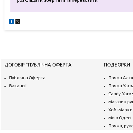
розкладати, зберігати та перевозити.
ДОГОВІР "ПУБЛІЧНА ОФЕРТА"
ПОДБОРКИ
Публічна Оферта
Пряжа Аліз
Вакансії
Пряжа Yarn
Candy-Yarn 
Магазин ру
Хобі Маркет
Ми в Одесі
Пряжа, руко