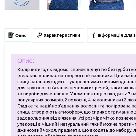
Характеристики
Інформація для 
Опис
Опис:
Колір індиго, як відомо, сприяє відчуттю безтурботнос
ідеально впливає на творчого в'язальника. Цей набі
спиць кольору індиго з укороченими спицями ідеаль
для кругового в'язання невеликих речей, таких як ша
та вироби для малюків. У комплектацію входить: 7 н
популярних розмірів, 2 волосіні, 4 наконечники і 2 лісо
Гладке та надійне з'єднання волосіні та полірована 
спиць створюють атмосферу, що сприяє отриманню 
задовольоння від в'язання. Усі розміри чітко позначен
упаковці в міцний і натуральний «який можна прати» п
джинсовий чохол, предмети, що входять до набору, 