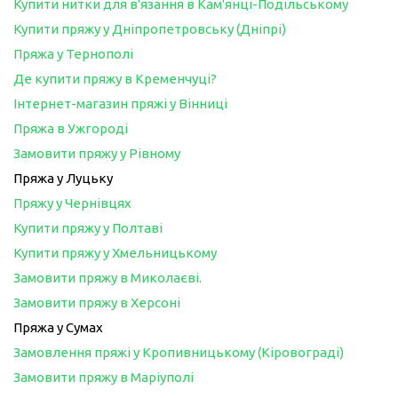
Купити нитки для в'язання в Кам'янці-Подільському
Купити пряжу у Дніпропетровську (Дніпрі)
Пряжа у Тернополі
Де купити пряжу в Кременчуці?
Інтернет-магазин пряжі у Вінниці
Пряжа в Ужгороді
Замовити пряжу у Рівному
Пряжа у Луцьку
Пряжу у Чернівцях
Купити пряжу у Полтаві
Купити пряжу у Хмельницькому
Замовити пряжу в Миколаєві.
Замовити пряжу в Херсоні
Пряжа у Сумах
Замовлення пряжі у Кропивницькому (Кіровограді)
Замовити пряжу в Маріуполі