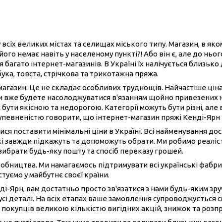
 всіх великих містах та селищах міського типу. Магазин, в як
його немає навіть у населеному пункті?! Або він є, але до нь
 багато інтернет-магазинів. В Україні їх налічується близько
бука, товста, стрічкова та трикотажна пряжа.
-магазин. Це не складає особливих труднощів. Найчастіше ці
ви вже будете насолоджуватися в'язанням щойно привезених 
 бути якісною та недорогою. Категорії можуть бути різні, але 
 упевненістю говорити, що інтернет-магазин пряжі Кенді-Ярн
ися поставити мінімальні ціни в Україні. Всі найменування до
і завжди підкажуть та допоможуть обрати. Ми робимо реаліст
вибрати будь-яку пошту та спосіб переказу грошей.
иробництва. Ми намагаємось підтримувати всі українські фабри
туємо у майбутнє своєї країни.
ді-Ярн, вам достатньо просто зв'язатися з нами будь-яким з
сі деталі. На всіх етапах ваше замовлення супроводжується 
 покупців великою кількістю вигідних акцій, знижок та розп