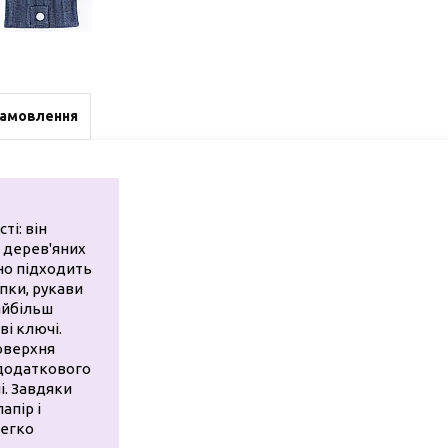
замовлення
ті: він
р дерев'яних
но підходить
пки, рукави
айбільш
ві ключі.
поверхня
додаткового
і. Завдяки
апір і
легко