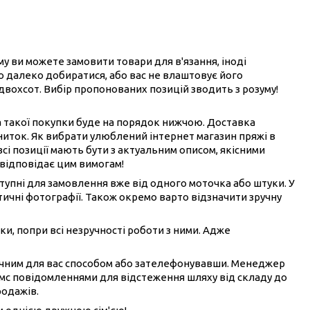
ому ви можете замовити товари для в'язання, іноді
ого далеко добиратися, або вас не влаштовує його
 двохсот. Вибір пропонованих позицій зводить з розуму!
на такої покупки буде на порядок нижчою. Доставка
ниток. Як вибрати улюблений інтернет магазин пряжі в
всі позиції мають бути з актуальним описом, якісними
 відповідає цим вимогам!
ступні для замовлення вже від одного моточка або штуки. У
ичні фотографії. Також окремо варто відзначити зручну
ки, попри всі незручності роботи з ними. Адже
ручним для вас способом або зателефонувавши. Менеджер
смс повідомленнями для відстеження шляху від складу до
родажів.