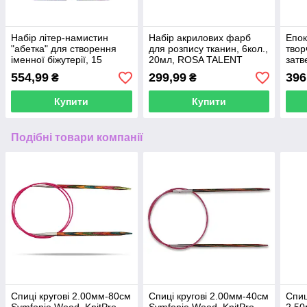
Набір літер-намистин
Набір акрилових фарб
Епок
"абетка" для створення
для розпису тканин, 6кол.,
твор
іменної біжутерії, 15
20мл, ROSA TALENT
затв
осередків
(1:1)
554,99
299,99
396
₴
₴
Купити
Купити
Подібні товари компанії
Спиці кругові 2.00мм-80см
Спиці кругові 2.00мм-40см
Спиц