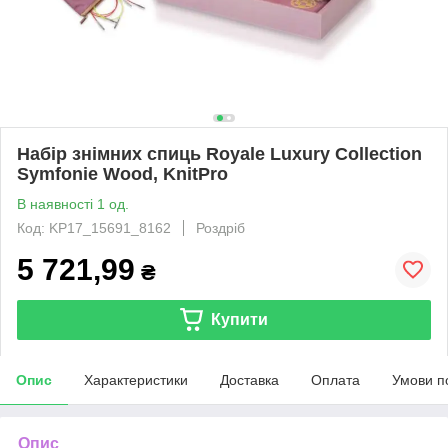
Набір знімних спиць Royale Luxury Collection
Symfonie Wood, KnitPro
В наявності 1 од.
Код: KP17_15691_8162
Роздріб
5 721,99
₴
Купити
Опис
Характеристики
Доставка
Оплата
Умови п
Опис