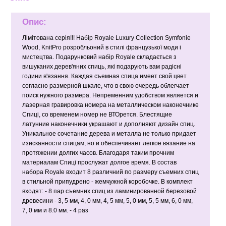
Опис:
Лімітована серія!!! Набір Royale Luxury Collection Symfonie
Wood, KnitPro розробльоний в стилі французької моди і
мистецтва. Подарунковий набір Royale складається з
вишуканих дерев'яних спиць, які подарують вам радісні
години в'язання. Каждая съемная спица имеет свой цвет
согласно размерной шкале, что в свою очередь облегчает
поиск нужного размера. Непременним удобством является и
лазерная гравировка номера на металлическом наконечнике
Спиці, со временем номер не ВТОрется. Блестящие
латунние наконечники украшают и дополняют дизайн спиц.
Уникальное сочетание дерева и металла не только придает
изисканности спицам, но и обеспечивает легкое вязание на
протяжении долгих часов. Благодаря таким прочним
материалам Спиці прослужат долгое время. В состав
набора Royale входит 8 различний по размеру съемних спиц
в стильной припудрено - жемчужной коробочке. В комплект
входят: - 8 пар съемних спиц из ламинированной березовой
древесини - 3, 5 мм, 4, 0 мм, 4, 5 мм, 5, 0 мм, 5, 5 мм, 6, 0 мм,
7, 0 мм и 8.0 мм. - 4 раз