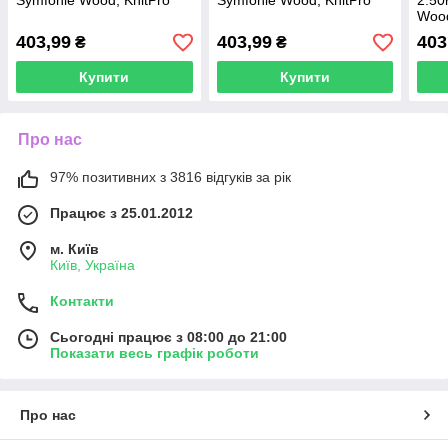
Symfonie Wood, KnitPro
Symfonie Wood, KnitPro
2.50
Wood
403,99
403,99
403
₴
₴
Купити
Купити
Про нас
97% позитивних з 3816 відгуків за рік
Працює з 25.01.2012
м. Київ
Київ, Україна
Контакти
Сьогодні працює з 08:00 до 21:00
Показати весь графік роботи
Про нас