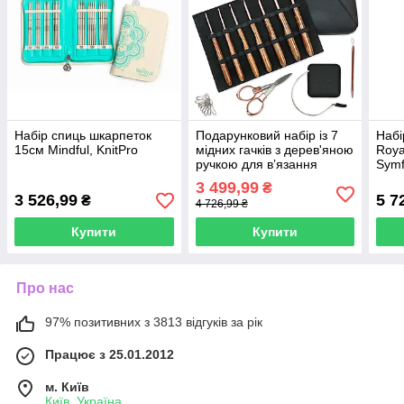
Набір спиць шкарпеток
Подарунковий набір із 7
Набі
15см Mindful, KnitPro
мідних гачків з дерев'яною
Roya
ручкою для вʼязання
Symf
3мм-6мм, KnitPro Mellow
3 499,99
₴
3 526,99
5 7
₴
4 726,99 ₴
Купити
Купити
Про нас
97% позитивних з 3813 відгуків за рік
Працює з 25.01.2012
м. Київ
Київ, Україна