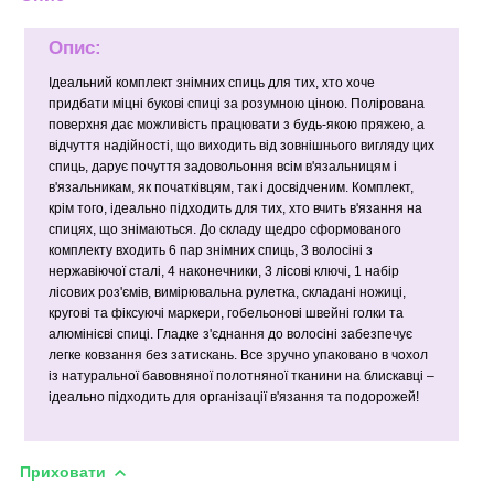
Опис:
Ідеальний комплект знімних спиць для тих, хто хоче
придбати міцні букові спиці за розумною ціною. Полірована
поверхня дає можливість працювати з будь-якою пряжею, а
відчуття надійності, що виходить від зовнішнього вигляду цих
спиць, дарує почуття задовольоння всім в'язальницям і
в'язальникам, як початківцям, так і досвідченим. Комплект,
крім того, ідеально підходить для тих, хто вчить в'язання на
спицях, що знімаються. До складу щедро сформованого
комплекту входить 6 пар знімних спиць, 3 волосіні з
нержавіючої сталі, 4 наконечники, 3 лісові ключі, 1 набір
лісових роз'ємів, вимірювальна рулетка, складані ножиці,
кругові та фіксуючі маркери, гобельонові швейні голки та
алюмінієві спиці. Гладке з'єднання до волосіні забезпечує
легке ковзання без затискань. Все зручно упаковано в чохол
із натуральної бавовняної полотняної тканини на блискавці –
ідеально підходить для організації в'язання та подорожей!
Приховати