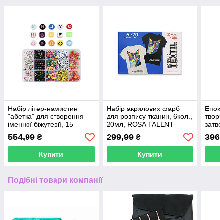
Набір літер-намистин
Набір акрилових фарб
Епок
"абетка" для створення
для розпису тканин, 6кол.,
твор
іменної біжутерії, 15
20мл, ROSA TALENT
затв
осередків
(1:1)
554,99
299,99
396
₴
₴
Купити
Купити
Подібні товари компанії