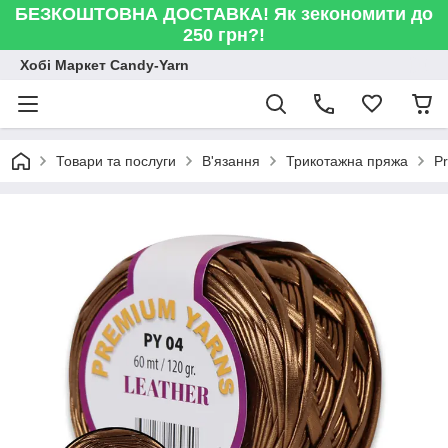
БЕЗКОШТОВНА ДОСТАВКА! Як зекономити до
250 грн?!
Хобі Маркет Candy-Yarn
Товари та послуги
В'язання
Трикотажна пряжа
Pr