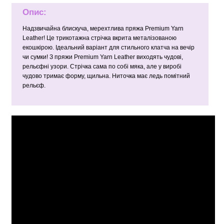
Опис:
Надзвичайна блискуча, мерехтлива пряжа Premium Yarn
Leather! Це трикотажна стрічка вкрита металізованою
екошкірою. Ідеальний варіант для стильного клатча на вечір
чи сумки! З пряжи Premium Yarn Leather виходять чудові,
рельєфні узори. Стрічка сама по собі мяка, але у виробі
чудово тримає форму, щильна. Ниточка має ледь помітний
рельєф.