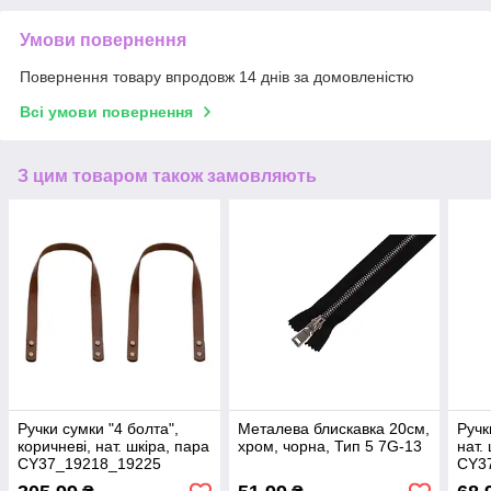
Умови повернення
Повернення товару впродовж 14 днів за домовленістю
Всі умови повернення
З цим товаром також замовляють
Ручки сумки "4 болта",
Металева блискавка 20см,
Ручк
коричневі, нат. шкіра, пара
хром, чорна, Тип 5 7G-13
нат.
CY37_19218_19225
CY3