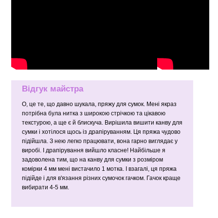
Відгук майстра
О, це те, що давно шукала, пряжу для сумок. Мені якраз
потрібна була нитка з широкою стрічкою та цікавою
текстурою, а ще є й блискуча. Вирішила вишити канву для
сумки і хотілося щось із драпіруванням. Ця пряжа чудово
підійшла. З нею легко працювати, вона гарно виглядає у
виробі. І драпірування вийшло класне! Найбільше я
задоволена тим, що на канву для сумки з розміром
комірки 4 мм мені вистачило 1 мотка. І взагалі, ця пряжа
підійде і для в'язання різних сумочок гачком. Гачок краще
вибирати 4-5 мм.