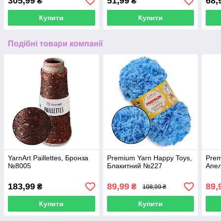
305,99
51,99
68,
₴
₴
Купити
Купити
Подібні товари компанії
YarnArt Paillettes, Бронза
Premium Yarn Happy Toys,
Prem
№8005
Блакитний №227
Апе
183,99
89,99
89,
₴
₴
108,99 ₴
Купити
Купити