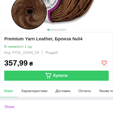
Premium Yarn Leather, Бронза №04
В наявності 1 од.
Код: PY31_10340_04
Роздріб
357,99
₴
Купити
Опис
Характеристики
Доставка
Оплата
Умови п
Опис