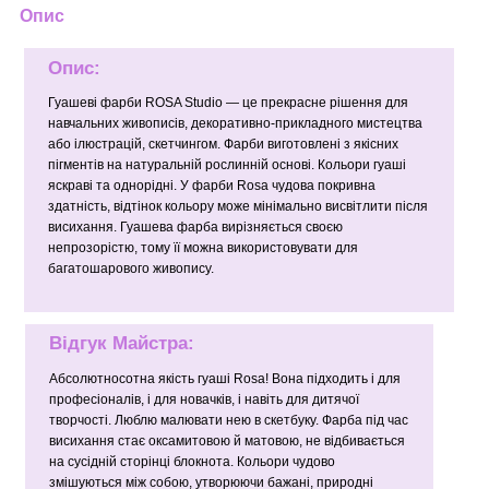
Опис
Опис:
Гуашеві фарби ROSA Studio — це прекрасне рішення для
навчальних живописів, декоративно-прикладного мистецтва
або ілюстрацій, скетчингом. Фарби виготовлені з якісних
пігментів на натуральній рослинній основі. Кольори гуаші
яскраві та однорідні. У фарби Rosa чудова покривна
здатність, відтінок кольору може мінімально висвітлити після
висихання. Гуашева фарба вирізняється своєю
непрозорістю, тому її можна використовувати для
багатошарового живопису.
Відгук Майстра:
Абсолютносотна якість гуаші Rosa! Вона підходить і для
професіоналів, і для новачків, і навіть для дитячої
творчості. Люблю малювати нею в скетбуку. Фарба під час
висихання стає оксамитовою й матовою, не відбивається
на сусідній сторінці блокнота. Кольори чудово
змішуються між собою, утворюючи бажані, природні