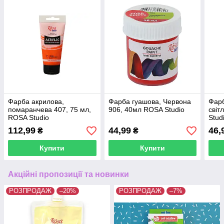
Фарба акрилова,
Фарба гуашова, Червона
Фарб
помаранчева 407, 75 мл,
906, 40мл ROSA Studio
світ
ROSA Studio
Stud
112,99
44,99
46,
₴
₴
Купити
Купити
Акційні пропозиції та новинки
РОЗПРОДАЖ
–20%
РОЗПРОДАЖ
–7%