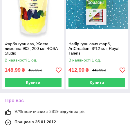
Фарба гуашева, Жовта
Набір гуашових фарб,
лимонна 903, 200 мл ROSA
ArtCreation, 8*12 мл, Royal
Studio
Talens
В наявності 1 од.
В наявності 1 од.
148,99
412,99
₴
₴
186,99 ₴
442,99 ₴
Купити
Купити
Про нас
97% позитивних з 3819 відгуків за рік
Працює з 25.01.2012