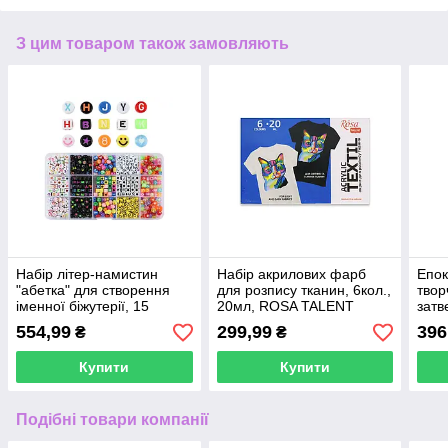
З цим товаром також замовляють
Набір літер-намистин
Набір акрилових фарб
Епок
"абетка" для створення
для розпису тканин, 6кол.,
твор
іменної біжутерії, 15
20мл, ROSA TALENT
затв
осередків
(1:1)
554,99
299,99
396
₴
₴
Купити
Купити
Подібні товари компанії