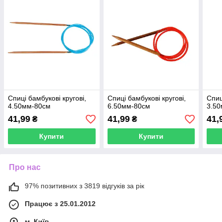
Спиці бамбукові кругові,
Спиці бамбукові кругові,
Спиц
4.50мм-80см
6.50мм-80см
3.5
41,99
41,99
41,
₴
₴
Купити
Купити
Про нас
97% позитивних з 3819 відгуків за рік
Працює з 25.01.2012
м. Київ