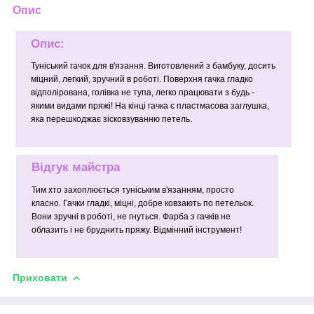
Опис
Опис:
Туніський гачок для в'язання. Виготовлений з бамбуку, досить
міцний, легкий, зручний в роботі. Поверхня гачка гладко
відполірована, голівка не тупа, легко працювати з будь -
якими видами пряжі! На кінці гачка є пластмасова заглушка,
яка перешкоджає зісковзуванню петель.
Відгук майстра
Тим хто захоплюється туніським в'язанням, просто
класно. Гачки гладкі, міцні, добре ковзають по петельок.
Вони зручні в роботі, не гнуться. Фарба з гачків не
облазить і не бруднить пряжу. Відмінний інструмент!
Приховати