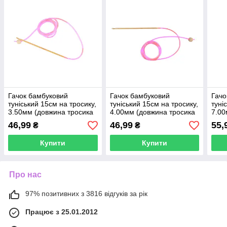
Гачок бамбуковий
Гачок бамбуковий
Гачо
туніський 15см на тросику,
туніський 15см на тросику,
туні
3.50мм (довжина тросика
4.00мм (довжина тросика
7.00
110 см), Китай
110 см), Китай
110 
46,99
46,99
55,
₴
₴
Купити
Купити
Про нас
97% позитивних з 3816 відгуків за рік
Працює з 25.01.2012