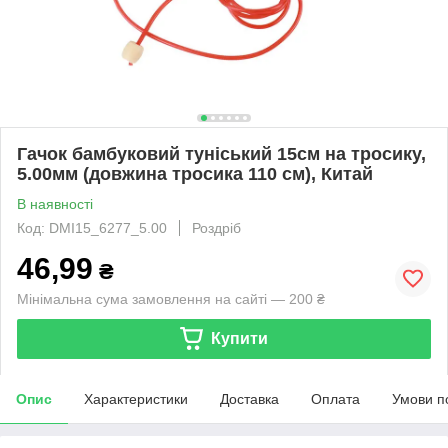
Гачок бамбуковий туніський 15см на тросику,
5.00мм (довжина тросика 110 см), Китай
В наявності
Код: DMI15_6277_5.00
Роздріб
46,99
₴
Мінімальна сума замовлення на сайті — 200 ₴
Купити
Опис
Характеристики
Доставка
Оплата
Умови п