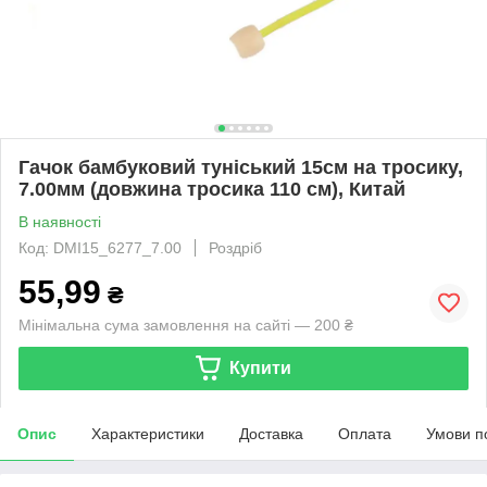
Гачок бамбуковий туніський 15см на тросику,
7.00мм (довжина тросика 110 см), Китай
В наявності
Код: DMI15_6277_7.00
Роздріб
55,99
₴
Мінімальна сума замовлення на сайті — 200 ₴
Купити
Опис
Характеристики
Доставка
Оплата
Умови п