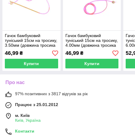
Гачок бамбуковий
Гачок бамбуковий
Гачо
туніський 15см на тросику,
туніський 15см на тросику,
туні
3.50мм (довжина тросика
4.00мм (довжина тросика
6.00
110 см), Китай
110 см), Китай
110 
46,99
46,99
52,
₴
₴
Купити
Купити
Про нас
97% позитивних з 3817 відгуків за рік
Працює з 25.01.2012
м. Київ
Київ, Україна
Контакти