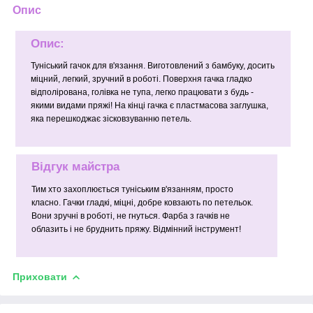
Опис
Опис:
Туніський гачок для в'язання. Виготовлений з бамбуку, досить
міцний, легкий, зручний в роботі. Поверхня гачка гладко
відполірована, голівка не тупа, легко працювати з будь -
якими видами пряжі! На кінці гачка є пластмасова заглушка,
яка перешкоджає зісковзуванню петель.
Відгук майстра
Тим хто захоплюється туніським в'язанням, просто
класно. Гачки гладкі, міцні, добре ковзають по петельок.
Вони зручні в роботі, не гнуться. Фарба з гачків не
облазить і не бруднить пряжу. Відмінний інструмент!
Приховати