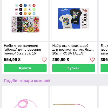
Набір літер-намистин
Набір акрилових фарб
Епок
"абетка" для створення
для розпису тканин, 6кол.,
твор
іменної біжутерії, 15
20мл, ROSA TALENT
затв
осередків
(1:1)
554,99
299,99
396
₴
₴
Купити
Купити
Подібні товари компанії