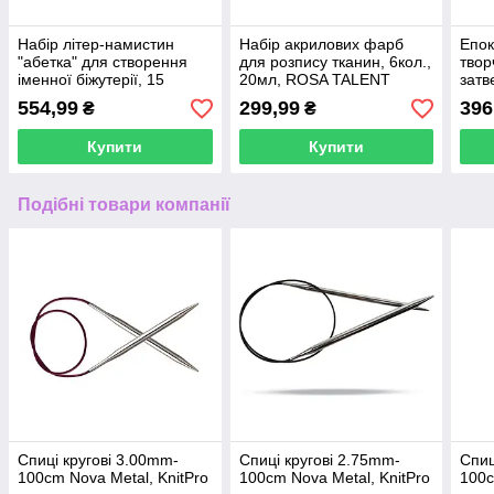
Набір літер-намистин
Набір акрилових фарб
Епок
"абетка" для створення
для розпису тканин, 6кол.,
твор
іменної біжутерії, 15
20мл, ROSA TALENT
затв
осередків
(1:1)
554,99
299,99
396
₴
₴
Купити
Купити
Подібні товари компанії
Спиці кругові 3.00mm-
Спиці кругові 2.75mm-
Спиц
100cm Nova Metal, KnitPro
100cm Nova Metal, KnitPro
100c