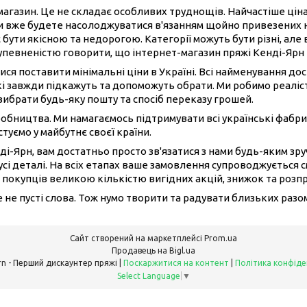
-магазин. Це не складає особливих труднощів. Найчастіше ці
ви вже будете насолоджуватися в'язанням щойно привезених 
 бути якісною та недорогою. Категорії можуть бути різні, але 
 упевненістю говорити, що інтернет-магазин пряжі Кенді-Ярн
ися поставити мінімальні ціни в Україні. Всі найменування до
і завжди підкажуть та допоможуть обрати. Ми робимо реаліст
вибрати будь-яку пошту та спосіб переказу грошей.
иробництва. Ми намагаємось підтримувати всі українські фабри
туємо у майбутнє своєї країни.
ді-Ярн, вам достатньо просто зв'язатися з нами будь-яким з
сі деталі. На всіх етапах ваше замовлення супроводжується 
 покупців великою кількістю вигідних акцій, знижок та розп
це не пусті слова. Тож нумо творити та радувати близьких раз
Сайт створений на маркетплейсі
Prom.ua
Продавець на Bigl.ua
Candy Yarn - Перший дискаунтер пряжі |
Поскаржитися на контент
|
Політика конфіде
Select Language
▼