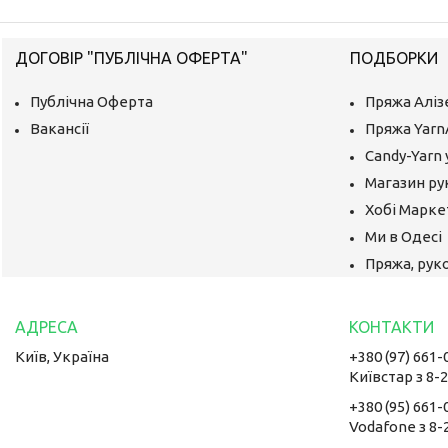
ДОГОВІР "ПУБЛІЧНА ОФЕРТА"
ПОДБОРКИ
Публічна Оферта
Пряжа Аліз
Вакансії
Пряжа Yarn
Candy-Yarn 
Магазин ру
Хобі Маркет
Ми в Одесі
Пряжа, руко
Київ, Україна
+380 (97) 661-
Київстар з 8-
+380 (95) 661-
Vodafone з 8-