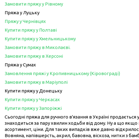
Замовити пряжу у Рівному
Пряжа у Луцьку
Пряжу у Чернівцях
Купити пряжу у Полтаві
Купити пряжу у Хмельницькому
Замовити пряжу в Миколаєві.
Замовити пряжу в Херсоні
Пряжа у Сумах
Замовлення пряжі у Кропивницькому (Кіровограді)
Замовити пряжу в Маріуполі
Купити пряжу у Донецьку
Купити пряжу у Черкасах
Купити пряжу у Запоріжжі
Сьогодні пряжа для ручного в'язання в Україні продається у
знаходиться за пару хвилин ходьби від дому. Ну а що якщо 
асортимент, ціни. Для таких випадків вже давно відкрилося
Вовняна, напівшерсть, акрил, бавовна, віскоза, нитки з бам