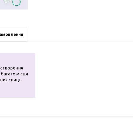
замовлення
 створення
 багато місця
мних спиць