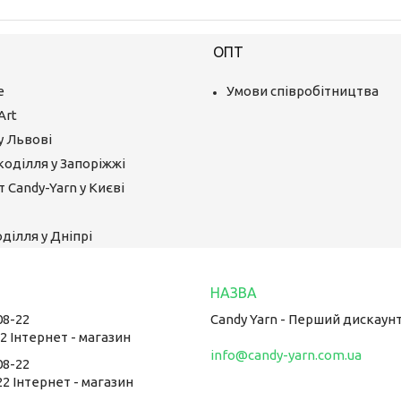
ОПТ
е
Умови співробітництва
Art
у Львові
коділля у Запоріжжі
 Candy-Yarn у Києві
ділля у Дніпрі
08-22
Candy Yarn - Перший дискаун
22 Інтернет - магазин
info@candy-yarn.com.ua
08-22
22 Інтернет - магазин