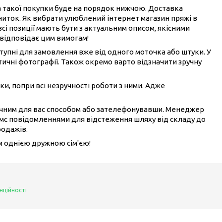
на такої покупки буде на порядок нижчою. Доставка
ниток. Як вибрати улюблений інтернет магазин пряжі в
всі позиції мають бути з актуальним описом, якісними
 відповідає цим вимогам!
ступні для замовлення вже від одного моточка або штуки. У
ичні фотографії. Також окремо варто відзначити зручну
ки, попри всі незручності роботи з ними. Адже
ручним для вас способом або зателефонувавши. Менеджер
смс повідомленнями для відстеження шляху від складу до
родажів.
ом однією дружною сім'єю!
нційності