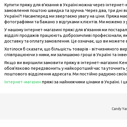
Купити пряжу для в'язання в Україні можна через інтернет
замовлення поштою швидка та зручна. Через два, три дні 
Україні?! Насамперед ми звертаємо увагу на ціни. Пряжа має
фотографіями та бажано з відгуками клієнтів. Ми можемо з
У нашому інтернет-магазині пряжі для в'язання ми постарал
відділі продажів працюють доброзичливі професіонали, як
доставку та оплату замовлення. Це означає, що ви можете 
Хотілося б сказати, що більшість товарів - вітчизняного в
співпрацюючи з ними, ми залишаємо гроші в Україні та інвес
Якщо ви вирішили замовити пряжу в інтернет-магазині Кен
обов'язково передзвонить у найкоротший час та уточнить у
поштового відділення адресата. Ми постійно радуємо своїх
Інтернет-магазин
пряжі за найнижчими цінами в Україні. І 