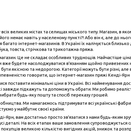
 всіх великих містах та селищах міського типу. Магазин, в як
його немає навіть у населеному пункті?! Або він є, але до нь
 багато інтернет-магазинів. В Україні їх налічується близько
бука, товста, стрічкова та трикотажна пряжа.
-магазин. Це не складає особливих труднощів. Найчастіше ці
ви вже будете насолоджуватися в'язанням щойно привезених 
 бути якісною та недорогою. Категорії можуть бути різні, але 
 упевненістю говорити, що інтернет-магазин пряжі Кенді-Ярн
ися поставити мінімальні ціни в Україні. Всі найменування до
і завжди підкажуть та допоможуть обрати. Ми робимо реаліст
вибрати будь-яку пошту та спосіб переказу грошей.
иробництва. Ми намагаємось підтримувати всі українські фабри
туємо у майбутнє своєї країни.
ді-Ярн, вам достатньо просто зв'язатися з нами будь-яким з
сі деталі. На всіх етапах ваше замовлення супроводжується 
 покупців великою кількістю вигідних акцій, знижок та розп