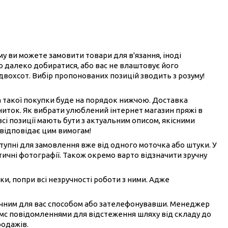
ому ви можете замовити товари для в'язання, іноді
ого далеко добиратися, або вас не влаштовує його
 двохсот. Вибір пропонованих позицій зводить з розуму!
на такої покупки буде на порядок нижчою. Доставка
ниток. Як вибрати улюблений інтернет магазин пряжі в
всі позиції мають бути з актуальним описом, якісними
 відповідає цим вимогам!
ступні для замовлення вже від одного моточка або штуки. У
ичні фотографії. Також окремо варто відзначити зручну
ки, попри всі незручності роботи з ними. Адже
ручним для вас способом або зателефонувавши. Менеджер
смс повідомленнями для відстеження шляху від складу до
родажів.