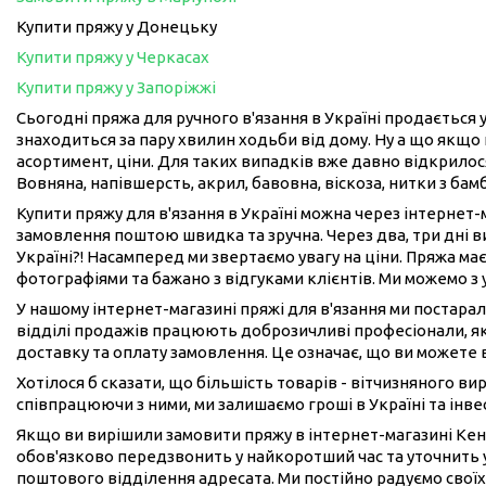
Купити пряжу у Донецьку
Купити пряжу у Черкасах
Купити пряжу у Запоріжжі
Сьогодні пряжа для ручного в'язання в Україні продається у
знаходиться за пару хвилин ходьби від дому. Ну а що якщо 
асортимент, ціни. Для таких випадків вже давно відкрилося
Вовняна, напівшерсть, акрил, бавовна, віскоза, нитки з бам
Купити пряжу для в'язання в Україні можна через інтернет
замовлення поштою швидка та зручна. Через два, три дні 
Україні?! Насамперед ми звертаємо увагу на ціни. Пряжа має
фотографіями та бажано з відгуками клієнтів. Ми можемо з
У нашому інтернет-магазині пряжі для в'язання ми постарал
відділі продажів працюють доброзичливі професіонали, як
доставку та оплату замовлення. Це означає, що ви можете 
Хотілося б сказати, що більшість товарів - вітчизняного в
співпрацюючи з ними, ми залишаємо гроші в Україні та інвес
Якщо ви вирішили замовити пряжу в інтернет-магазині Кен
обов'язково передзвонить у найкоротший час та уточнить у
поштового відділення адресата. Ми постійно радуємо своїх