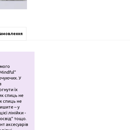
замовлення
омого
Mindful"
очуючих. У
з
огнути їх
ик спиць не
их спиць не
лишите – у
ієї лінійки -
досвід" тощо.
нт аксесуарів