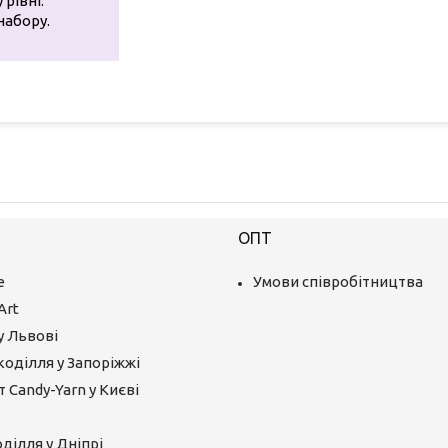
 рівні.
набору.
ОПТ
е
Умови співробітництва
Art
у Львові
коділля у Запоріжжі
 Candy-Yarn у Києві
ділля у Дніпрі