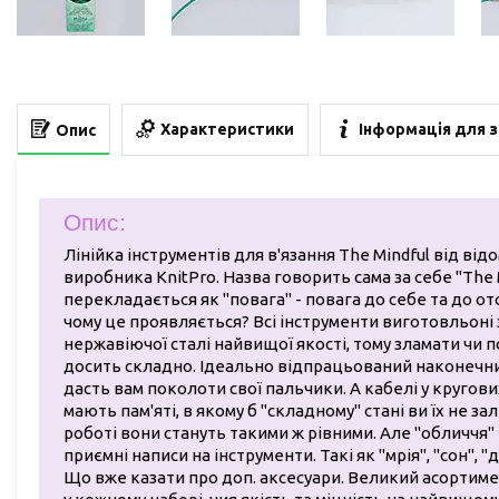
Характеристики
Інформація для 
Опис
Опис:
Лінійка інструментів для в'язання The Mindful від від
виробника KnitPro. Назва говорить сама за себе "The 
перекладається як "повага" - повага до себе та до от
чому це проявляється? Всі інструменти виготовльоні 
нержавіючої сталі найвищої якості, тому зламати чи п
досить складно. Ідеально відпрацьований наконечн
дасть вам поколоти свої пальчики. А кабелі у кругов
мають пам'яті, в якому б "складному" стані ви їх не за
роботі вони стануть такими ж рівними. Але "обличчя" ц
приємні написи на інструменти. Такі як "мрія", "сон", "
Що вже казати про доп. аксесуари. Великий асортиме