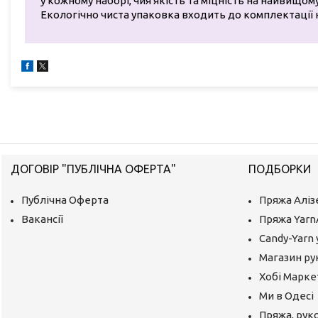
у кожному наборі, чия якість та міцність на найвищому
Екологічно чиста упаковка входить до комплектації 
ДОГОВІР "ПУБЛІЧНА ОФЕРТА"
ПОДБОРКИ
Публічна Оферта
Пряжа Аліз
Вакансії
Пряжа Yarn
Candy-Yarn 
Магазин ру
Хобі Маркет
Ми в Одесі
Пряжа, руко