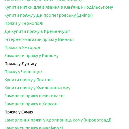
Купити нитки для в'язання в Кам'янці-Подільському
Купити пряжу у Дніпропетровську (Дніпрі)
Пряжа у Тернополі
Де купити пряжу в Кременчуці?
Інтернет-магазин пряжі у Вінниці
Пряжа в Ужгороді
Замовити пряжу у Рівному
Пряжа у Луцьку
Пряжу у Чернівцях
Купити пряжу у Полтаві
Купити пряжу у Хмельницькому
Замовити пряжу в Миколаєві.
Замовити пряжу в Херсоні
Пряжа у Сумах
Замовлення пряжі у Кропивницькому (Кіровограді)
Замовити пряжу в Маріуполі