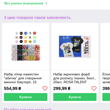
Всі умови повернення
З цим товаром також замовляють
Набір літер-намистин
Набір акрилових фарб
Епок
"абетка" для створення
для розпису тканин, 6кол.,
твор
іменної біжутерії, 15
20мл, ROSA TALENT
затв
осередків
(1:1)
554,99
299,99
396
₴
₴
Купити
Купити
Подібні товари компанії