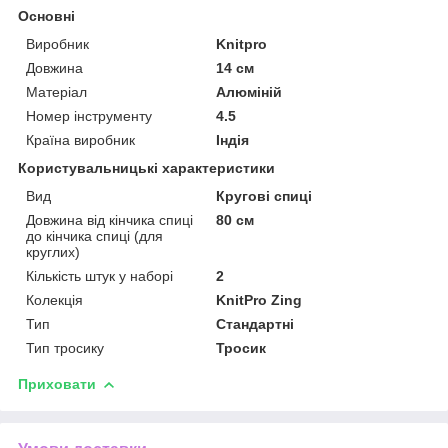
Основні
Виробник
Knitpro
Довжина
14 см
Матеріал
Алюміній
Номер інструменту
4.5
Країна виробник
Індія
Користувальницькі характеристики
Вид
Кругові спиці
Довжина від кінчика спиці
80 см
до кінчика спиці (для
круглих)
Кількість штук у наборі
2
Колекція
KnitPro Zing
Тип
Стандартні
Тип тросику
Тросик
Приховати