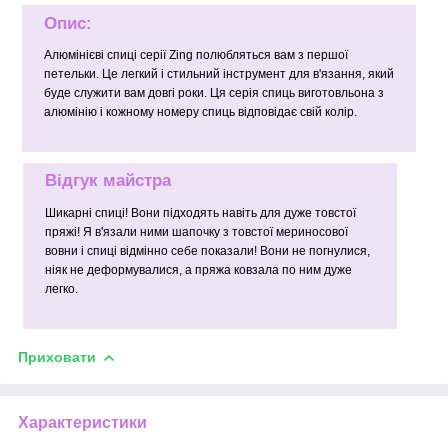
Опис:
Алюмінієві спиці серії Zing полюбляться вам з першої
петельки. Це легкий і стильний інструмент для в'язання, який
буде служити вам довгі роки. Ця серія спиць виготовльона з
алюмінію і кожному номеру спиць відповідає свій колір.
Відгук майстра
Шикарні спиці! Вони підходять навіть для дуже товстої
пряжі! Я в'язали ними шапочку з товстої мериносової
вовни і спиці відмінно себе показали! Вони не погнулися,
ніяк не деформувалися, а пряжа ковзала по ним дуже
легко.
Приховати
Характеристики