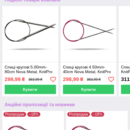
Спиці кругові 5.00mm-
Спиці кругові 4.50mm-
Спиц
80cm Nova Metal, KnitPro
40cm Nova Metal, KnitPro
Knit
298,99
298,99
311
₴
₴
363,99 ₴
363,99 ₴
Купити
Купити
Акційні пропозиції та новинки
Розпродаж
–18%
Розпродаж
–18%