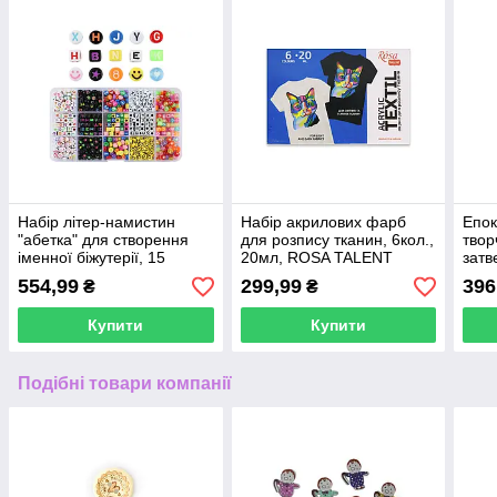
Набір літер-намистин
Набір акрилових фарб
Епок
"абетка" для створення
для розпису тканин, 6кол.,
твор
іменної біжутерії, 15
20мл, ROSA TALENT
затв
осередків
(1:1)
554,99
299,99
396
₴
₴
Купити
Купити
Подібні товари компанії