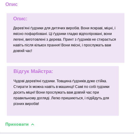
Опис
Опис:
Дерев’яні ґудзики для дитячих виробів. Вони яскраві, міцні, і
якісно пофарбовані. Ці ґудзики гладко відполіровані, вони
легені, виготовлені з дерева. Принт з ґудзиків не стирається
навіть після кількох прання! Вони якісні, і прослужать вам
довгий час!
Відгук Майстра:
Чудові дерев'яні гудзики. Товщина ґудзиків дуже стійка.
Стирати їх можна навіть в машинці! Самі по собі гудзики
досить міцні! Вони прослужать вам довгий час при
правильному догляді. Легко пришиються, і підійдуть для
різних виробів!
Приховати