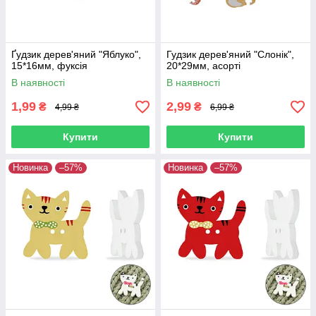
Ґудзик дерев'яний "Яблуко",
Гудзик дерев'яний "Слонік",
15*16мм, фуксія
20*29мм, асорті
В наявності
В наявності
1,99
2,99
₴
₴
4,99 ₴
6,99 ₴
Купити
Купити
Новинка
–57%
Новинка
–57%