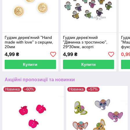
Гудзик дерев'яний "Hand
Гудзик дерев'яний
Гудз
made with love" з серцем,
"Дівчинка з тростиною",
"Маш
20мм
29*30мм, асорті
фукс
4,99
4,99
0,9
₴
₴
Купити
Купити
Акційні пропозиції та новинки
Новинка
–60%
Новинка
–57%