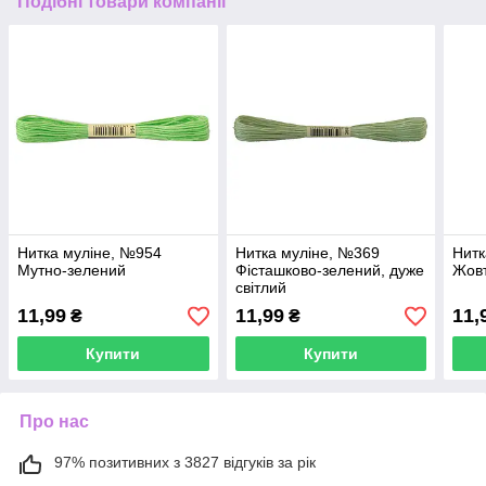
Подібні товари компанії
Нитка муліне, №954
Нитка муліне, №369
Нитк
Мутно-зелений
Фісташково-зелений, дуже
Жовт
світлий
11,99
11,99
11,
₴
₴
Купити
Купити
Про нас
97% позитивних з 3827 відгуків за рік