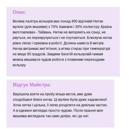
Опис:
Велика палітра кольорів має понад 400 відтінків! Нитки
муліне (для вишивки) з 70% бавовни і 30% поліестру. Країна
виготовлювач - Тайвань. Нитки не вигоряють на сонці, не
рвуться, не перекручуються і не плутаються. Блискуча нитка
рівно лягає і приємна в роботі. Долина намота 8 метрів.
Нитка витримає кип’ятіння, а м’яка стирає при температурі
не вище 95 градусів. Завдяки багатій кольоровій гамамі
можна вишивати чудові роботи з плавними переходами
кольору.
Відгук Майстра:
Вирішила взяти на пробу кілька моток, вже дуже
сподобався блиск нитки. Ці муліни були дуже задоволені!
Хоча нитка і щільна, її легко розділити на декілька частин.
А в одежині виглядає просто чудово. Після прання моя
вишивка виглядала так само добре, як і до неї.