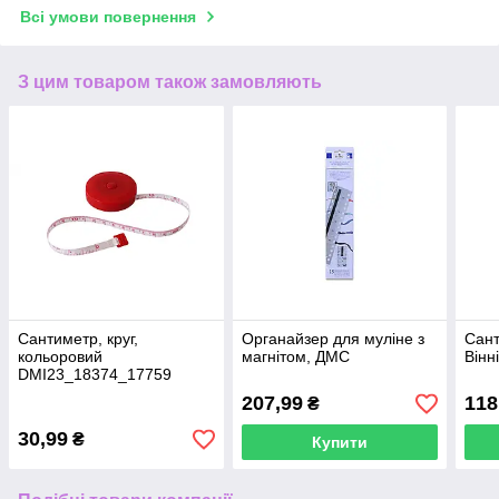
Всі умови повернення
З цим товаром також замовляють
Сантиметр, круг,
Органайзер для муліне з
Сант
кольоровий
магнітом, ДМС
Вінн
DMI23_18374_17759
207,99
118
₴
30,99
₴
Купити