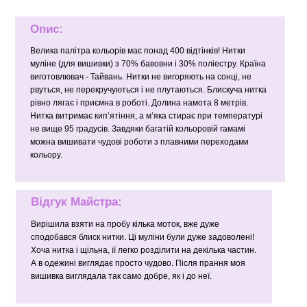
Опис:
Велика палітра кольорів має понад 400 відтінків! Нитки
муліне (для вишивки) з 70% бавовни і 30% поліестру. Країна
виготовлювач - Тайвань. Нитки не вигоряють на сонці, не
рвуться, не перекручуються і не плутаються. Блискуча нитка
рівно лягає і приємна в роботі. Долина намота 8 метрів.
Нитка витримає кип’ятіння, а м’яка стирає при температурі
не вище 95 градусів. Завдяки багатій кольоровій гамамі
можна вишивати чудові роботи з плавними переходами
кольору.
Відгук Майстра:
Вирішила взяти на пробу кілька моток, вже дуже
сподобався блиск нитки. Ці муліни були дуже задоволені!
Хоча нитка і щільна, її легко розділити на декілька частин.
А в одежині виглядає просто чудово. Після прання моя
вишивка виглядала так само добре, як і до неї.