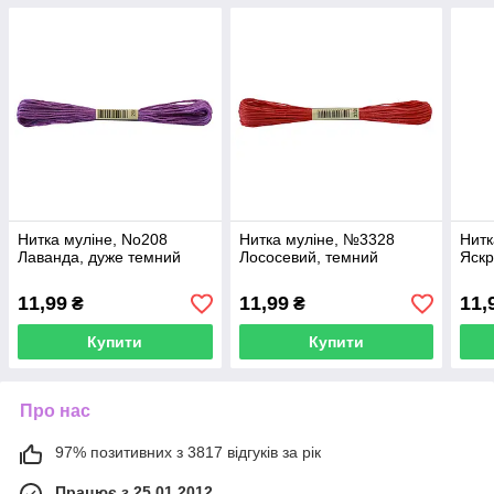
Нитка муліне, No208
Нитка муліне, №3328
Нитк
Лаванда, дуже темний
Лососевий, темний
Яскр
11,99
11,99
11,
₴
₴
Купити
Купити
Про нас
97% позитивних з 3817 відгуків за рік
Працює з 25.01.2012