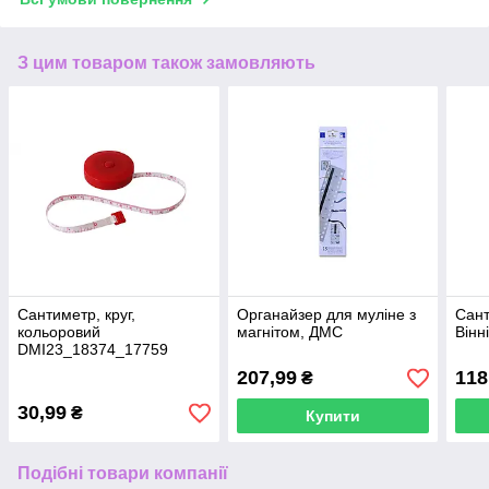
З цим товаром також замовляють
Сантиметр, круг,
Органайзер для муліне з
Сант
кольоровий
магнітом, ДМС
Вінн
DMI23_18374_17759
207,99
118
₴
30,99
₴
Купити
Подібні товари компанії