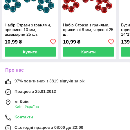
Набір Стрази з гранями,
Набір Стрази з гранями,
Буси
пришивні 10 мм,
пришивні 8 мм, червоні 25
гори
аквамарин 25 шт.
шт.
14*1
10,99
10,99
139
₴
₴
Купити
Купити
Про нас
97% позитивних з 3819 відгуків за рік
Працює з 25.01.2012
м. Київ
Київ, Україна
Контакти
Сьогодні працює з 08:00 до 22:00