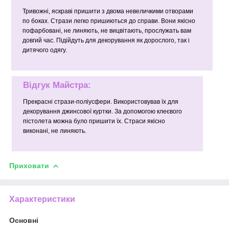
Тривожні, яскраві пришити з двома невеличкими отворами
по боках. Стрази легко пришиються до справи. Вони якісно
пофарбовані, не линяють, не вицвітають, прослужать вам
довгий час. Підійдуть для декорування як дорослого, так і
дитячого одягу.
Відгук Майстра:
Прекрасні стрази-поліусфери. Використовував їх для
декорування джинсової куртки. За допомогою клеєвого
пістолета можна було пришити їх. Страси якісно
виконані, не линяють.
Приховати
Характеристики
Основні