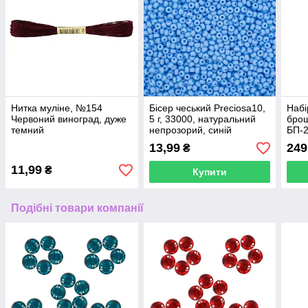
Нитка муліне, №154
Бісер чеський Preciosa10,
Набі
Червоний виноград, дуже
5 г, 33000, натуральний
брош
темний
непрозорий, синій
БП-2
Art
13,99
249
₴
11,99
₴
Купити
Подібні товари компанії