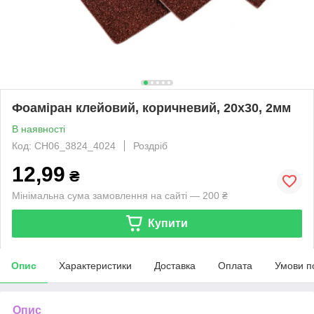
Фоаміран клейовий, коричневий, 20х30, 2мм
В наявності
Код: CH06_3824_4024
Роздріб
12,99
₴
Мінімальна сума замовлення на сайті — 200 ₴
Купити
Опис
Характеристики
Доставка
Оплата
Умови п
Опис