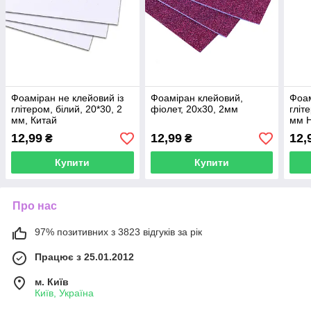
Фоаміран не клейовий із
Фоаміран клейовий,
Фоам
глітером, білий, 20*30, 2
фіолет, 20х30, 2мм
гліт
мм, Китай
мм 
12,99
12,99
12,
₴
₴
Купити
Купити
Про нас
97% позитивних з 3823 відгуків за рік
Працює з 25.01.2012
м. Київ
Київ, Україна