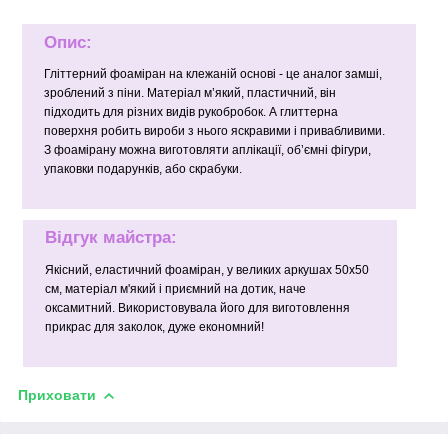
Опис:
Гліттерний фоаміран на клежаній основі - це аналог замші,
зроблений з піни. Матеріал м’який, пластичний, він
підходить для різних видів рукобробок. А глиттерна
поверхня робить вироби з нього яскравими і привабливими.
З фоамірану можна виготовляти аплікації, об’ємні фігури,
упаковки подарунків, або скрабуки.
Відгук майстра:
Якісний, еластичний фоаміран, у великих аркушах 50x50
см, матеріал м'який і приємний на дотик, наче
оксамитний. Використовувала його для виготовлення
прикрас для заколок, дуже економний!
Приховати