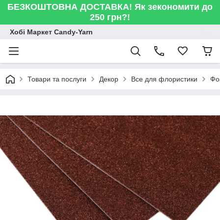
БЕЗКОШТОВНА ДОСТАВКА! Як зекономити до
250 грн?!
Хобі Маркет Candy-Yarn
Товари та послуги
Декор
Все для флористики
Фо