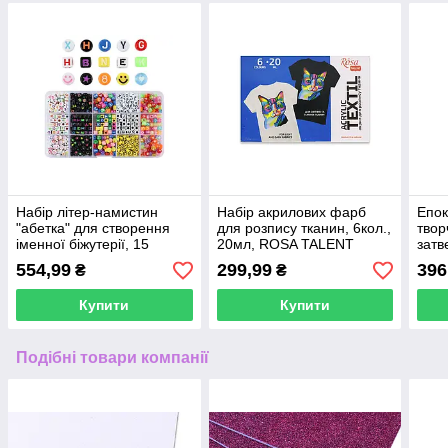
Набір літер-намистин
Набір акрилових фарб
Епок
"абетка" для створення
для розпису тканин, 6кол.,
твор
іменної біжутерії, 15
20мл, ROSA TALENT
затв
осередків
(1:1)
554,99
299,99
396
₴
₴
Купити
Купити
Подібні товари компанії