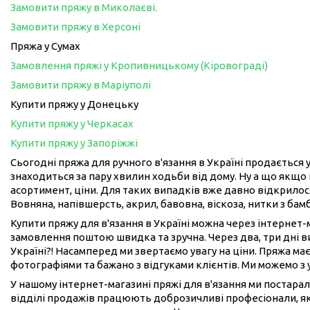
Замовити пряжу в Миколаєві.
Замовити пряжу в Херсоні
Пряжа у Сумах
Замовлення пряжі у Кропивницькому (Кіровограді)
Замовити пряжу в Маріуполі
Купити пряжу у Донецьку
Купити пряжу у Черкасах
Купити пряжу у Запоріжжі
Сьогодні пряжа для ручного в'язання в Україні продається у
знаходиться за пару хвилин ходьби від дому. Ну а що якщо 
асортимент, ціни. Для таких випадків вже давно відкрилося
Вовняна, напівшерсть, акрил, бавовна, віскоза, нитки з бам
Купити пряжу для в'язання в Україні можна через інтернет
замовлення поштою швидка та зручна. Через два, три дні 
Україні?! Насамперед ми звертаємо увагу на ціни. Пряжа має
фотографіями та бажано з відгуками клієнтів. Ми можемо з
У нашому інтернет-магазині пряжі для в'язання ми постарал
відділі продажів працюють доброзичливі професіонали, як